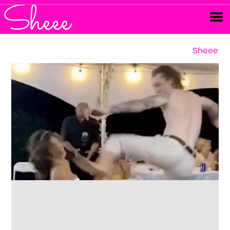
Sheee