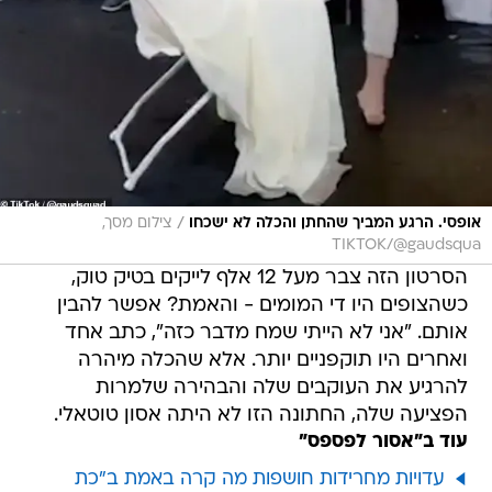
/
אופסי. הרגע המביך שהחתן והכלה לא ישכחו
צילום מסך,
TIKTOK/@gaudsqua
הסרטון הזה צבר מעל 12 אלף לייקים בטיק טוק,
כשהצופים היו די המומים - והאמת? אפשר להבין
אותם. "אני לא הייתי שמח מדבר כזה", כתב אחד
ואחרים היו תוקפניים יותר. אלא שהכלה מיהרה
להרגיע את העוקבים שלה והבהירה שלמרות
הפציעה שלה, החתונה הזו לא היתה אסון טוטאלי.
עוד ב"אסור לפספס"
עדויות מחרידות חושפות מה קרה באמת ב"כת