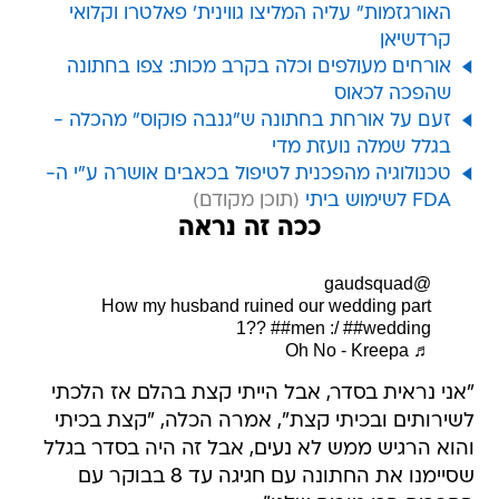
האורגזמות" עליה המליצו גווינית' פאלטרו וקלואי
קרדשיאן
אורחים מעולפים וכלה בקרב מכות: צפו בחתונה
שהפכה לכאוס
זעם על אורחת בחתונה ש"גנבה פוקוס" מהכלה -
בגלל שמלה נועזת מדי
טכנולוגיה מהפכנית לטיפול בכאבים אושרה ע"י ה-
FDA לשימוש ביתי
ככה זה נראה
@gaudsquad
How my husband ruined our wedding part
1??
##men
:/
##wedding
♬ Oh No - Kreepa
"אני נראית בסדר, אבל הייתי קצת בהלם אז הלכתי
לשירותים ובכיתי קצת", אמרה הכלה, "קצת בכיתי
והוא הרגיש ממש לא נעים, אבל זה היה בסדר בגלל
שסיימנו את החתונה עם חגיגה עד 8 בבוקר עם