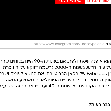
י מתחת לגיל 18
אני מעל גיל 18
/
דול
https://www.instagram.com/lindseypelas
ההיסטוריה מוכיחה שגם גודל שדיים הוא אופנה שמתחלפת. אם בשנות ה-90 היינו בט
הקטן של קייט מוס (מידה A) מבשר על עידן חדש, בשנות ה-2000 נרשמה דווקא עלייה ניכרת
בדרישה לשתלים והגדלות חזה. vמגזין Fabulous של הסאן הבריטי בחן את הנושא לעומק וש
ופן דרמטי - בגדלי השדיים הפופולארים מאמצע המאה
העשרים ועד היום עשור אחרי עשור, מחזיות הקונוסים של שנות ה-40 ועד מראה החזה ה
כבר ראית?