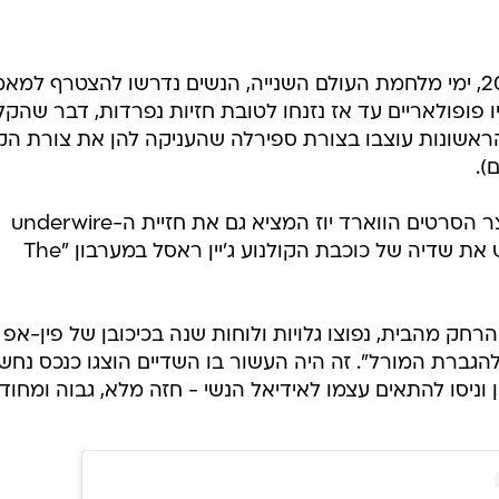
מכיוון שבשנות ה-40 של המאה ה-20, ימי מלחמת העולם השנייה, הנשים נדרשו להצטרף למ
פופולאריים עד אז נזנחו לטובת חזיות נפרדות, דבר שהקל
הראשונות עוצבו בצורת ספירלה שהעניקה להן את צורת הקו
).
בשנת 1943, הטייקון האקסצנטרי ויוצר הסרטים הווארד יוז המציא גם את חזיית ה-underwire
(ברזלים מתחת לקאפים) כדי להדגיש את שדיה של כוכבת הקולנוע ג'יין ראסל במערבון "The
רחק מהבית, נפוצו גלויות ולוחות שנה בכיכובן של פין-אפ
הגברת המורל". זה היה העשור בו השדיים הוצגו כנכס נחש
 וניסו להתאים עצמו לאידיאל הנשי - חזה מלא, גבוה ומחודד