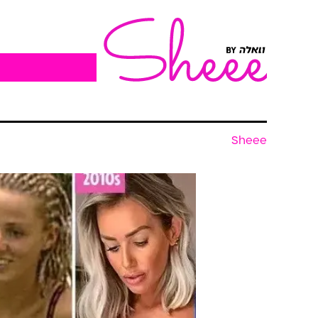
Sheee