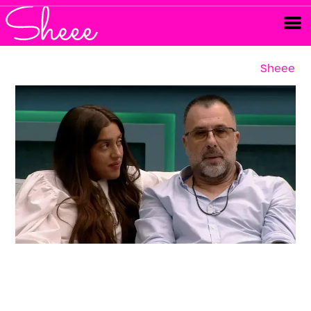
Sheee