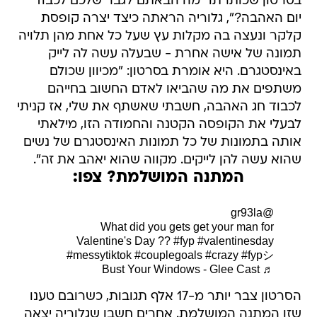
בסרטון שכותרתו "מה הבאתם לגבר שלכם לכבוד
יום האהבה?", גלוריה הראתה כיצד יצרה קופסת
קלקר ונעצה בה מקלות עץ שעל כל אחת מהן תלויה
תמונה של אישה אחרת - שבעלה עשה לה לייק
באינסטגרם. היא אומרת בסרטון: "מכיוון שכולם
משתפים את מה שהביאו לאדם החשוב בחייהם
לכבוד חג האהבה, חשבתי שאשתף את שלי, אז קניתי
לבעלי את הקופסה הקטנה והחמודה הזו, מילאתי
אותה בתמונות של כל תמונות האינסטגרם של נשים
שהוא עשה להן לייקים. מקווה שהוא יאהב את זה".
המתנה המושלמת? צפו:
@gr93la
What did you gets get your man for
Valentine's Day ??
#fyp
#valentinesday
#messytiktok
#couplegoals
#crazy
#fypシ
♬ Bust Your Windows - Glee Cast
הסרטון צבר יותר מ-17 אלף תגובות, כשרובם טענו
שזו המתנה המושלמת. אחרים חשבו שגלוריה יצאה