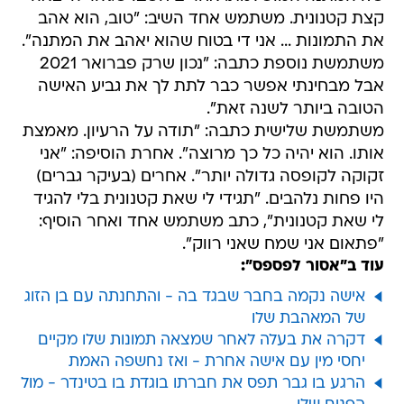
קצת קטנונית. משתמש אחד השיב: "טוב, הוא אהב
את התמונות ... אני די בטוח שהוא יאהב את המתנה".
משתמשת נוספת כתבה: "נכון שרק פברואר 2021
אבל מבחינתי אפשר כבר לתת לך את גביע האישה
הטובה ביותר לשנה זאת".
משתמשת שלישית כתבה: "תודה על הרעיון. מאמצת
אותו. הוא יהיה כל כך מרוצה". אחרת הוסיפה: "אני
זקוקה לקופסה גדולה יותר". אחרים (בעיקר גברים)
היו פחות נלהבים. "תגידי לי שאת קטנונית בלי להגיד
לי שאת קטנונית", כתב משתמש אחד ואחר הוסיף:
"פתאום אני שמח שאני רווק".
עוד ב"אסור לפספס":
אישה נקמה בחבר שבגד בה - והתחנתה עם בן הזוג
של המאהבת שלו
דקרה את בעלה לאחר שמצאה תמונות שלו מקיים
יחסי מין עם אישה אחרת - ואז נחשפה האמת
הרגע בו גבר תפס את חברתו בוגדת בו בטינדר - מול