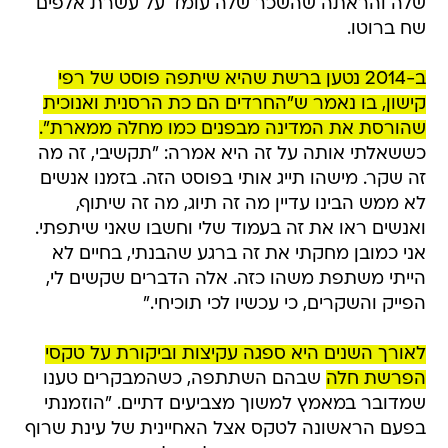
שלה והראתה שהשכר שלה עומד על עשרת אלפים
שח ברוטו.
ב-2014 נטען ברשת שהיא שיתפה פוסט של רפי
קישון, בו נאמר ש"החרדים הם כת הרסנית ואנוכית
שהורסת את המדינה מבפנים כמו מחלה ממארת".
כששאלתי אותה על זה היא אמרה: "תקשיבי, זה מה
זה שקר. מישהו תייג אותי בפוסט הזה. בזמנו אנשים
לא ממש הבינו עדיין מה זה תיוג, מה זה שיתוף,
ואנשים ראו את זה בעמוד שלי וחשבו שאני שיתפתי.
אני כמובן מחקתי את זה ברגע שהבנתי, בחיים לא
הייתי משתפת משהו כזה. אלה הדברים שקשים לי,
הפייק והשקרים, כי עכשיו לכי תוכיחי."
לאורך השנים היא ספגה עקיצות וביקורת על טקסי
הפרשת חלה
שבהם השתתפה, כשהמבקרים טענו
שמדובר במאמץ למשוך מצביעים דתיים. "הוזמנתי
בפעם הראשונה לטקס אצל האחיינית של עינת שרוף