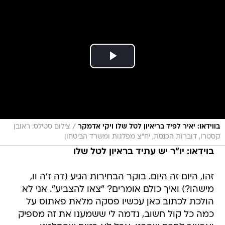
/
בווידאו: יאיר לפיד בריאיון לטל שלו ויקי אדמקר
צילום סטילס: ראובן
קסטרו, דוברות הכנסת, יח"צ מפלגות ומשרד הביטחון
בוידאו: יו"ר יש עתיד בראיון לטל שלו
זהו, היום זה היום. בוקר הבחירות הגיע (דה ז'ה וו,
מישהו?) ואיך כולם אומרים? "צאו להצביע". אני לא
הולכת לכתוב כאן עכשיו פסקה מלאת פאתוס על
כמה כל קול חשוב, נדמה לי ששמענו את זה מספיק