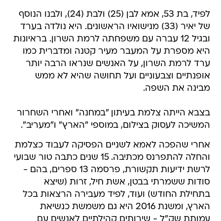
לפיד, בת 53, אמא לבן (25) ולבת (24), ולבנו הנוסף
של יאיר (33) מנישואיו הראשונים. היא נולדה בערד
ובגיל 12 עברה עם משפחתה לרמת השרון. בראיונות
היא מספרת על המעבר מעיר קטנה ומדברית כמו
ערד לרמת השרון, על האנשים שנראו הרבה יותר
אופנתיים וצבעוניים ועל תחושה שהיא לא ממש
מבינה את השפה.
בצבא הייתה צלמת בעיתון "במחנה" ואחרי השחרור
המשיכה לעסוק בצילום, במוספי "הארץ" ו"מעריב".
אחרי שהפכה לאמא לשניים הפסיקה לעבוד כצלמת
והחלה להתפרנס מכתיבה. 15 שנים כתבה טור שבועי
לרשת ידיעות תקשורת, פרסמה 13 ספרים, בהם -
סודות ששמרתי בבטן, אשת חיל, זרות (שיצא
בתחילת החודש) ועוד, לפיד מעבירה הרצאות בכל
הארץ, ומשנת 2016 היא גם משמשת כנשיאת
עמותת שק"ל - שירותים קהילתיים לאנשים עם