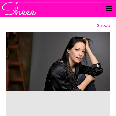
Sheee