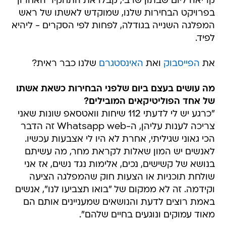
קריאה ליום שבתון שרבי, קבלו את התחקיר האחרון
בפרויקט הבחירות שלנו, שמוקדש לאשתו של ראש
המפלגה השנייה בגודלה, לפחות לפי הסקרים - ליהיא
לפיד.
את
הפייסבוק
ואת
האינסטגרם
שלנו כבר ראית?
מה עושים בעצם ביום שלפני הבחירות כשאת אשתו
של אחד הפוליטיקאים המובילים?
"כרגע יש לי לדעתי 112 שיחות וואטסאפ שונות שאני
צריכה לענות עליהן, ה-Whatsapp web זה הדבר
הכי גאוני שגיליתי, אחרת לא היו לי אצבעות עכשיו.
לאנשים יש המון שאלות לקראת מחר, מה עשיתם
בנושא של קשישים, נכים, אלימות נגד נשים, אז אני
שולחת תוכניות או הצעות חוק שהמפלגה הציעה
וקידמה. זה לא ממקום של "בואו תצביעו לנו", אנשים
באמת רוצים לדעת והנושאים שמעניינים אותם הם
מאוד עמוקים ונוגעים בחיים שלהם".