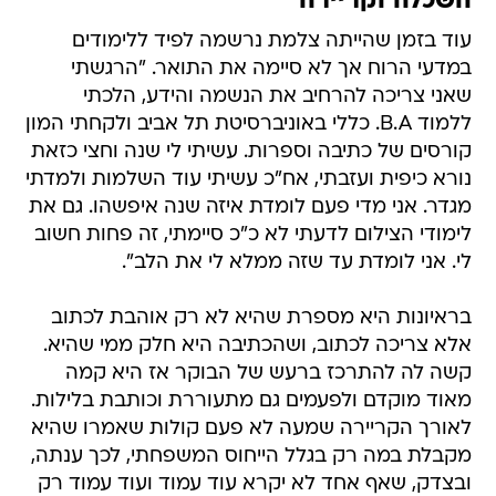
השכלה וקריירה
עוד בזמן שהייתה צלמת נרשמה לפיד ללימודים
במדעי הרוח אך לא סיימה את התואר. "הרגשתי
שאני צריכה להרחיב את הנשמה והידע, הלכתי
ללמוד B.A. כללי באוניברסיטת תל אביב ולקחתי המון
קורסים של כתיבה וספרות. עשיתי לי שנה וחצי כזאת
נורא כיפית ועזבתי, אח"כ עשיתי עוד השלמות ולמדתי
מגדר. אני מדי פעם לומדת איזה שנה איפשהו. גם את
לימודי הצילום לדעתי לא כ"כ סיימתי, זה פחות חשוב
לי. אני לומדת עד שזה ממלא לי את הלב".
בראיונות היא מספרת שהיא לא רק אוהבת לכתוב
אלא צריכה לכתוב, ושהכתיבה היא חלק ממי שהיא.
קשה לה להתרכז ברעש של הבוקר אז היא קמה
מאוד מוקדם ולפעמים גם מתעוררת וכותבת בלילות.
לאורך הקריירה שמעה לא פעם קולות שאמרו שהיא
מקבלת במה רק בגלל הייחוס המשפחתי, לכך ענתה,
ובצדק, שאף אחד לא יקרא עוד עמוד ועוד עמוד רק