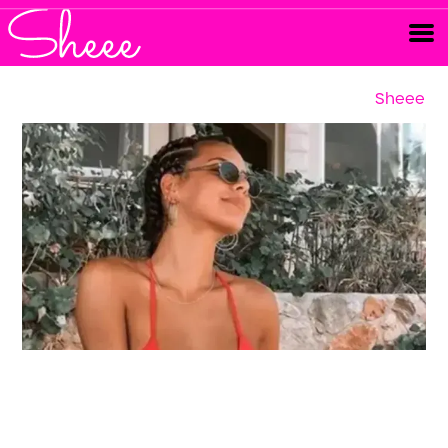
Sheee