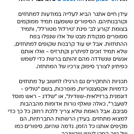
עידן חיים אתגר הביא לעלייה במודעות למתחזים
וקורבנותיהם. הסיפורים ששמענו תמיד ממוקמים
בצומת 'קורע לב' פינת 'טירלול מטורלל', ותמיד
מסופרים מנקודת מבט של אלו שנפלו בפח
ההתחזות. אבל יש עוד קרבנות שקופים למתחזים,
שלא תמיד זוכים לפיתרון וקתרזיס - ואלו אותם
אנשים שנשדדה מהם זהותם ברשת כדי לשמש
כפיתיון לצורך סיפוק צרכיו של המתחזה.
תכניות התחקירים גם הרגילו לחשוב על מתחזים
כדמויות אקסצנטריות, מופרכות, בשם "טוליפ -
דוגמנית ברזילאית-שוודית", או "שלדג - ראש מוסד
לשעבר", כאלה שאלף נורות אדומות מהבהבות
סביבם. אבל האמת שלא צריך ללכת רחוק כל כך כדי
למצוא מתחזים. בעידן הרשתות החברתיות, הם
מקיפים אותנו כל הזמן. נדמה שהיום, סיפורים כמו