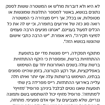
לא היא ולא דוברות מח"ש או המשטרה ששות לספק
נתונים בנושא, באשר למספר התלונות שמוגשות או
מטופלות, או בכלל, אך רייס מצהירה כי המשטרה
רואה סוג כזה של אירועים בחומרה, וכי יש לה את כל
הכלים לפעול בעניינם. "אנחנו מגיעים הרבה פעמים
למיצוי חקירה", היא אומרת. "יש הרבה כתבי אישום
שהוגשו בנושא הזה".
מתוקף תפקידה, רייס פוגשת מדי יום בתופעת
ההתחזויות ברשת, וומספרת כי היקף ההתחזויות
ברשת עולה בשנים האחרונות יחד עם השימוש
באפליקציות, ועל רקע הקורונה, בזמן שהיינו ספונים
בבתינו, השימוש ברשתות עלה אף יותר ואיתו חלה
עלייה באירועי ההתחזות. רייס מפרידה בין שתי
תופעות שאנו נוטים לבלבל ביניהן: פרופיל 'מזוייף'
ל'מתחזה'. פרופיל מזויף יכול להשתמש בשם ותמונה
גנריים, שלא מצביעים על אף אדם ספציפי. מתחזה,