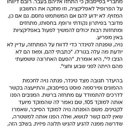
מחבריי בפייסבוק כי התחזו אליהם בעבר. רובם דיווחו
על הפרופיל לאפליקציה, וזו מחקה את החשבון
המזויף. לא ידוע להם אם המשתמש נחסם. גם אם כן,
מדובר בפיתרון נקודתי ורופף. בחסותו, מתחזים
ומתחזות רבות יכולים להמשיך לפעול באפליקציות
באין מפריע.
נויה, שפנתה לטינדר כדי לדווח על המתחזה, עדיין לא
יודעת מה עלה בגורלו. "כתבתי להם, ומאז הם לא
הגיבו לי", היא אומרת. "הפעם האחרונה ששמעתי
מהם הייתה לפני שבוע וחצי".
בהיעדר תגובה מצד טינדר, פנתה נויה לחכמת
ההמונים ופירסמה פוסט בפייסבוק, והתייעצה בקשר
לדרכים להתמודד עם מתחזה ברשת. המגיבים הפנו
אותה למוקד 105, שם נאמר לה שהמוקד מיועד
לקטינים. משם הופנתה נויה למוקד הסייבר, שאמרו
שאין להם קשר לנושא, ואלה הפנו אותה למשטרה,
שדרשה ממנה להגיע להגיש תלונה פיזית. בשלב הזה,