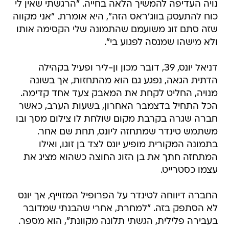
נויה העדיפה להמשיך הלאה בחייה. "הרגשתי שאין לי
כוח להתעסק בווג'ראס הזה", היא אומרת. "אני מקווה
שזה סתם זוג משועמם שהתמונה שלי הקסימה אותו
ולא מישהו שמנסה לפגוע בי".
דניאל יונס, 39, דובר מכון ון-ליר ופעיל בקהילה
הדתית הגאה, נפגע גם הוא מהתחזות, אך בשונה
מנויה, החליט לקחת את המאבק צעד אחד קדימה.
הכל התחיל בדצמבר האחרון, בשעות הערב, כאשר
חברה שגרה בקרבת מקום שולחת לו צילום מסך ובו
משתמש טינדר שמתחזה ליונס, תחת שם אחר.
בתמונה המקורית מופיע יונס לצד בן זוגו, ואילו
המתחזה חתך את בן הזוג החוצה כשהוא מציג את
עצמו כסטרייט.
החברה דיווחה לטינדר על הפרופיל המזוייף, אך יונס
לא הסתפק בזה. "למחרת, אחרי שהבנתי שמדובר
בעבירה פלילית, הגשתי תלונה מקוונת", הוא מספר.