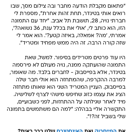
"פתאום מקבלת הודעה מחבר ובה צילום מסך, שבו
רואים אותי בטינדר, תחת זהות אחרת", מספרת לי
חברתי נויה, 28, תושבת תל אביב. "יחד עם התמונה
הזו, הוא כותב לי, 'אולי את בכלל ענת, 36 נשואה?',
אמרתי, 'מה? אמאלה, באיזה קטע?'. הוא אמר לי
שזה קורה הרבה. זה היה ממש מפחיד ומטריד".
היו עוד פרטים מטרידים בסיפור. למשל, שאת
התמונה שהועתקה ממנה, נויה מעולם לא פירסמה
בטינדר, אלא בפייסבוק - לחברים בלבד. מה שאומר,
למרבה ההקרפה, שהמתחזה הוא אולי חבר שלה
בפייסבוק. העניין המטריד השני הוא שאותו מתחזה
הציג את עצמו כזוג שחיפש מישהי לצרף לשלישיה.
מיד לאחר שגילתה על ההתחזות, לפני כשבועיים,
התקשרה אליי בבהלה: "למה הם משתמשים בתמונה
שלי בשביל זה?!".
את
הפייסבוק
ואת
האינסטגרם
שלנו כבר ראית?