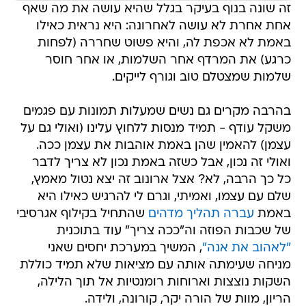
זה שונה בנוף בעיקר בגלל שהיא עושה את מה שאף
אחת אחרת לא עושה לאחרונה: היא נראית כאילו
באמת לא אכפת לה, והיא פשוט שחררה (לפחות
כרגע) את המרדף אחר השלמות, או אחר חוסר
שלמות שמצטלם טוב וגורף לייקים.
בהרבה מקרים גם נשים שמעלות תמונות עם פגמים
משקל עודף - תמיד מנסות ללחוץ עלינו (ואולי גם על
עצמן) להאמין שהן באמת אוהבות את עצמן ככה.
ואולי זה נכון, אבל כשזה באמת נכון לא צריך לדבר
כל כך הרבה, לא? אצל ארונוב זה יצא נטול מאמץ,
שלם עם עצמו, ואמיתי, וגרם לי להרגיש כאילו היא
באמת
עברה תהליך מדהים
שהתחיל בקילוף אגרסיבי
של שכבות הפוזה וה"ככה צריך" עוד בתוכנית
"לאהוב את אנה"
, המשיך במערכת יחסים שאני
מניחה שעימתה אותה עם מציאות שלא תמיד כוללת
השקות נוצצות וארוחות רומנטיות אל תוך הלילה,
הריון, מוות של הורה יקר, קורונה, ולידה.