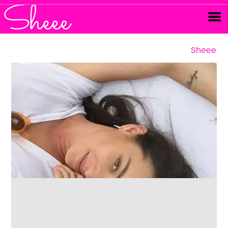
Sheee