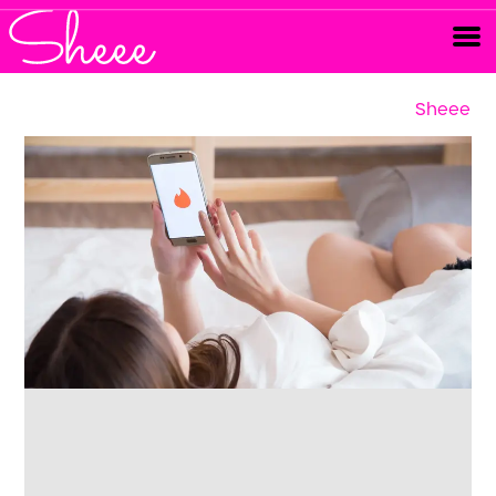
Sheee