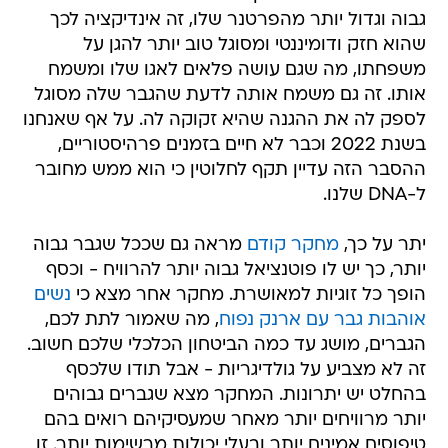
גבוה וגדול יותר מהפרטנר שלו, זה אינדיקציה לכך
שהוא חזק ודומיננטי ומסוגל טוב יותר להגן על
משפחתו, מה שגם עושה פלאים לאגו שלו ומשמח
אותו. זה גם משמח אותה לדעת שהגבר שלה מסוגל
לספק לה את ההגנה שהיא זקוקה לה. על אף שאנחנו
בשנת 2022 וכבר לא חיים בזמנים פרהיסטוריים,
ההסבר הזה עדיין תקף לחלוטין כי הוא ממש מחובר
ל-DNA שלנו.
יתר על כך,
מחקר קודם
מראה גם שככל שגבר גבוה
יותר, כך יש לו פוטנציאל גבוה יותר להרוויח - וכסף
הופך כל זוגיות למאושרת. מחקר אחר מצא כי
נשים
אוהבות גבר עם ארנק נפוח
, מה שאמור לתת לכם,
הגברים, מושג עד כמה הביטחון הכלכלי שלכם חשוב.
זה לא מצביע על גולדיגריות - אבל תודו שלכסף
בהחלט יש יתרונות. המחקר מצא שגברים גבוהים
יותר מרוויחים יותר מאחר שמעסיקיהם רואים בהם
טיפוסים אמינים יותר ובעלי יכולות מרשימות יותר. זו