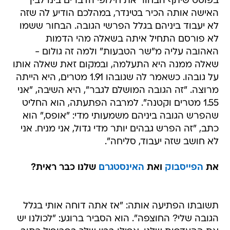
בפוסט שיתף הבחור את חילופי הדברים בינו לבין
האישה אותה הכיר בטינדר, במהלכם הודיע לה שזה
לא יעבוד ביניהם בגלל הפרשי הגובה. הבחור ששמו
לא פורסם התחיל איתה בשאלה מהי הדמות
האהובה עליה מ"שר הטבעות" ולמה זה גולום -
שאלה ממנה היא התעלמה, ובמקום זאת שאלה אותו
על גובהו. כשאמר לה שגובהו 1.91 מטרים, היא הייתה
מרוצה. "זה הגובה המושלם לגבר", היא השיבה, "אני
1.55 מטרים וקטנה". למרבה הפתעתה, הוא החליט
שהפרש הגובה ביניהם משמעותי מדי: "אופס," הוא
כתב, "זה הפרש גבהים יותר מדי גדול, אני מניח. אני
לא חושב שזה יעבוד, סליחה".
את
הפייסבוק
ואת
האינסטגרם
שלנו כבר ראית?
תשובתו הפתיעה אותה: "אז אתה דוחה אותי בגלל
הגובה שלי? החוצפה". הוא הסביר ברוגע: "לכולנו יש