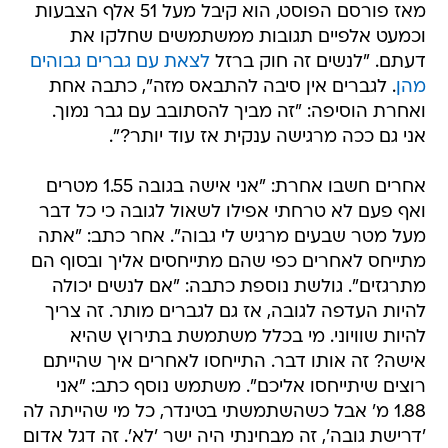
מאז פורסם הפוסט, הוא קיבל מעל 51 אלף הצבעות
וכמעט אלפיים תגובות ממשתמשים שחלקו את
דעתם. "לנשים זה חוק ברזל
לצאת עם גברים גבוהים
מהן
. לגברים אין סיבה להתבאס מזה", כתבה אחת
ואחרת הוסיפה: "זה מביך להסתובב עם גבר נמוך.
אני גם ככה מרגישה ענקית אז עוד יותר?".
אחרים חשבו אחרת: "אני אישה בגובה 1.55 מטרים
ואף פעם לא טרחתי אפילו לשאול לגובה כי כל דבר
מעל מטר שבעים מרגיש לי גבוה". אחר כתב: "אתה
מתייחס לאחרים כפי שהם מתייחסים אליך ובסוף הם
מתרגזים". גולשת נוספת כתבה: "אם לנשים יכולה
להיות העדפה לגובה, אז גם לגברים מותר. זה צריך
להיות שוויוני. מי בכלל משתמשת בתירוץ שהיא
אישה? זה אותו דבר. התייחסו לאחרים איך שהייתם
רוצים שיתייחסו אליכם". משתמש נוסף כתב: "אני
1.88 מ' אבל כשהשתמשתי בטינדר, כל מי שהייתה לה
'דרישת גובה', זה מבחינתי היה ישר 'לא'. זה דגל אדום