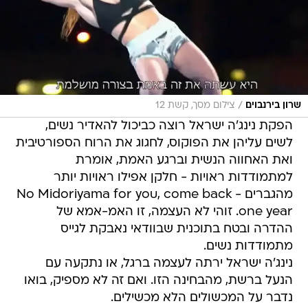
/
שרון בירנבוים
צילום מסך, קשת 12
הפקת נינג'ה ישראל רוצה כביכול להאדיר נשים,
לשים עליהן את הפוקוס, לחגוג את הרוח הספורטיבית
ואת האחווה הנשית וברגע האמת, אומרת
למתמודדות ראויות - חלקן אפילו ראויות יותר
מהגברים - No Midoriyama for you, come back
one year. זוהי לא העצמה, זו האמ-אמא של
ההדרה ובטח בתוכנית שבוודאי נאבקת לגייס
מתמודדות נשים.
נינג'ה ישראל ירתה לעצמה ברגל, או נתקעה עם
הנעל ברשת, מהבחינה הזו. ואם זה לא מספיק, בואו
נדבר על המכשולים הלא מכשילים.