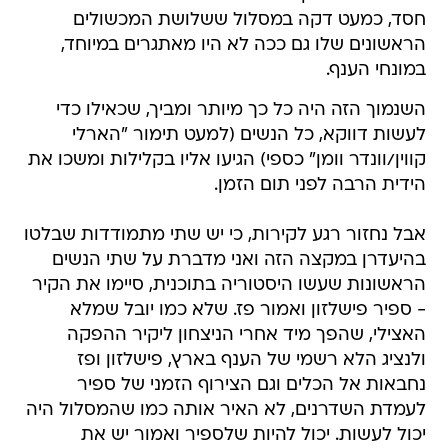
חסד, כמעט דקה במסלול ששלושת המכשולים
הראשונים שלו גם ככה לא היו מאתגרים במיוחד,
במונחי הענף.
השנמוך הזה היה כל כך מיותר ומביך, שכאילו כדי
לעשות דווקא, כל הנשים (למעט תימור "הארלי
קווין/וונדר וומן" כספי) הגיעו אליו בקלילות ומשכו את
הידית הרבה לפני תום הזמן.
אבל נחזור רגע לקירות, כי יש שתי מתמודדות שבלטו
בהיעדרן במקצה הזה ואני מדברת על שתי הנשים
הראשונות שעשו היסטוריה בתוכנית, סיימו את הקיר
- ספיר פישלזון ואמור פז. שלא כמו יובל שמלא
האצילי, שהפך מיד אחרי הניצחון ליקיר ההפקה
ולנציג הלא רשמי של הענף בארץ, פישלזון ופז
נחבאות אל הכלים וגם הצירוף הזמני של ספיר
לעמדת השדרנים, לא האיר אותה כמו שהמסלול היה
יכול לעשות. יכול להיות שלספיר ואמור יש את