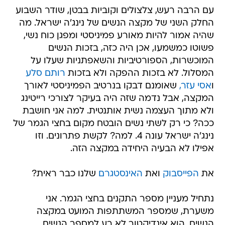
עם הרבה רעש, צלצולים וקוביות בבטן, שודר השבוע
החלק השני של מקצה הנשים של נינג'ה ישראל. מה
שהיה אמור להיות מאורע פמיניסטי ומפגן כוח נשי,
פשוטו כמשמעו, אכן היה כזה, בזכות הנשים
המוכשרות, הספורטיביות והשאפתניות שעלו על
המסלול. לא בזכות ההפקה ולא בזכות
רותם סלע
ו
אסי עזר,
שאומנם דבקו בנרטיב הפמיניסטי לאורך
המקצה, אבל נדמה שזה היה בעיקר לצורכי רייטינג
ולא מתוך העצמה נשית אותנטית. למה אני חושבת
ככה? כי רק לשתי נשים הובטח מקום בחצי הגמר של
נינג'ה ישראל עונה 4. למה? לקשת פתרונים. וזו
אפילו לא הבעיה היחידה במקצה הזה.
את
הפייסבוק
ואת
האינסטגרם
שלנו כבר ראית?
נתחיל מעניין מספר התקנים בחצי הגמר. אני
משערת, שמספר המשתתפות המועט במקצה
הנשים, הוא אינדיקטור לא רע למספר הנשים