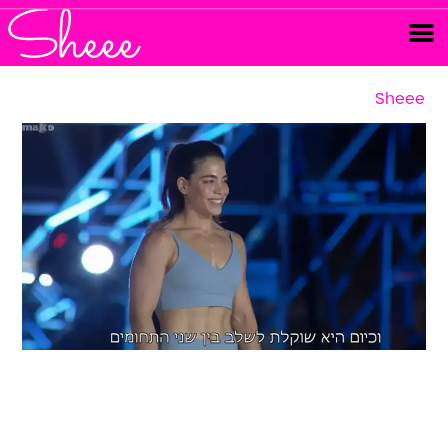
Sheee