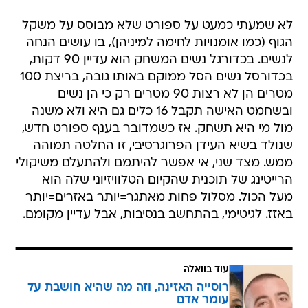
לא שמעתי כמעט על ספורט שלא מבוסס על משקל
הגוף (כמו אומנויות לחימה למיניהן), בו עושים הנחה
לנשים. בכדורגל נשים המשחק הוא עדיין 90 דקות,
בכדורסל נשים הסל ממוקם באותו גובה, בריצת 100
מטרים הן לא רצות 90 מטרים רק כי הן נשים
ובשחמט האישה תקבל 16 כלים גם היא ולא משנה
מול מי היא תשחק. אז כשמדובר בענף ספורט חדש,
שנולד בשיא העידן הפרוגרסיבי, זו החלטה תמוהה
ממש. מצד שני, אי אפשר להיתמם ולהתעלם משיקולי
הרייטינג של תוכנית שהקיום הטלוויזיוני שלה הוא
מעל הכול. מסלול פחות מאתגר=יותר באזרים=יותר
באזז. לגיטימי, בהתחשב בנסיבות, אבל עדיין מקומם.
עוד בוואלה
רוסייה האזינה, וזה מה שהיא חושבת על
עומר אדם