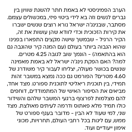
הערב הפמיניסטי לא באמת חתר להשגת שוויון בין
גברים לנשים וזה בא לידי ביטוי פיזי, במכשולים עצמם.
מסתבר, שבנינג'ה ישראל נורא רוצים שנשים ישברו
את קירות הזכוכית וכדי לוודא שהן עושות את זה,
הקיר הרגיל - שבמשך שישה מקצים התפארו בפנינו
שהוא הגבוה ביותר בעולם (עם המגה קיר שהוגבה גם
הוא בהתאמה) - הונמך שוב לגובה 4.25 מטרים.
למה? האם הפקת נינג'ה ישראל לא באמת מאמינה
שנשים בכושר מעולה, יצליחו לעבור קיר משודרג של
4.60 מטרים? הפורמט גם ככה נמצא במשבר זהות
תמידי, בין תוכנית ריאליטי לתוכנית ספורט. מצד אחד,
מביאים את הסיפור האישי של המתמודדים, דוחפים
להם מצלמות לפרצוף ברגעי המשבר שלהם והשידור
כולו תמיד מלא פאתוס ודרמה לעיתים מאולצת. מצד
שני, למי שעוד לא הבין - מדובר בענף ספורט של
ממש, עם ליגות בכל רחבי העולם, תחרויות, מכוני
אימון ייעודיים ועוד.