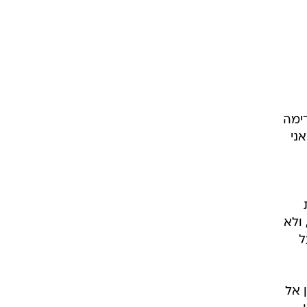
ימה
ני
ולא
ל
 אל