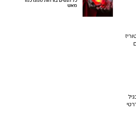
כל הנשים בורחות ממנו כמו
מאש
וריז
גיל
רטי