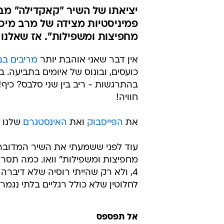
יציאתו של השיר "קאקדילה" מבי
פמיניסטיות מצידה של מרב מיכא
מחפיצות ומשפילות". אז שאלנו 
אין דבר שאני אוהבת יותר
מריבים בב
כועסים, ובונוס של איומים בתביעה. 
בהתרגשות - ריב בין שני סלבס? כיף!
חוויה!
את
הפייסבוק
ואת
האינסטגרם
שלנו 
עוד לפני ששמעתי את השיר המדובר ק
מחפיצות ומשפילות" וואו. כמה תסריטי
4, ולא רק שהייתי רוסיה שלא דיבר
לחלוטין שלא כולל רגליים בלתי נגמרו
אל תפספס