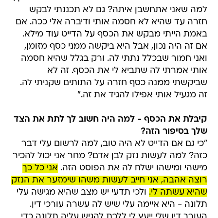
למה שאני אתחשבן איתה? גם לא תכננתי לבקש
חזרה עד שהיא לא חסמה אותי ודיברה אלי ככה. אם
באמת הייתי מבקש את הכסף על הדייט עוד מילא.
אם זה היה נכון, אבל היא ביקשה ממני כסף מזומן,
ואני חמור שבכלל נתתי לה. ורק בגלל שהיא חסמה
אותי אמרתי לה שתביא לי את הכסף. זה לא
שביקשתי ממנה כסף חזרה על התותים שקניתי לה.
זה מגעיל אותי אפילו להגיד את זה."
קיבלת את הכסף - למה היה חשוב לך לתת את הצד
שלך בסיפור הזה?
"כי גם אם הדייט לא היה טוב, למה לרשום עלי דבר
כזה? למה לעשות נזק לבן אדם? מחר אני יכול להכיר
מישהי ומישהו ישלח לה את הפוסט הזה.
אני כל כך
רוצה אהבה, אני חייב לעשות משהו שימזער את הנזק
שהיא עשתה לי.
ולכי תדעי יש מצב שהיא מגישה עלי
תלונה - היא איימה עלי שיש לה עשרה עורכי דין.
העורך דין שלי ייעץ לי ללכת להגיש עליה תלונה כדי