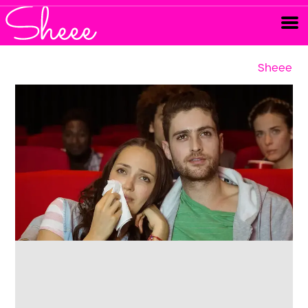
Sheee