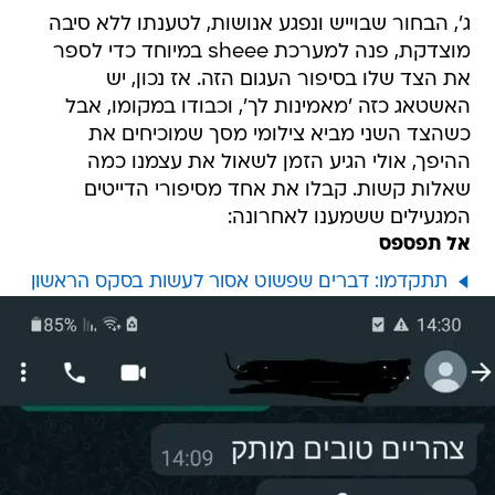
ג', הבחור שבוייש ונפגע אנושות, לטענתו ללא סיבה
מוצדקת, פנה למערכת sheee במיוחד כדי לספר
את הצד שלו בסיפור העגום הזה. אז נכון, יש
האשטאג כזה 'מאמינות לך', וכבודו במקומו, אבל
כשהצד השני מביא צילומי מסך שמוכיחים את
ההיפך, אולי הגיע הזמן לשאול את עצמנו כמה
שאלות קשות. קבלו את אחד מסיפורי הדייטים
המגעילים ששמענו לאחרונה:
אל תפספס
תתקדמו: דברים שפשוט אסור לעשות בסקס הראשון