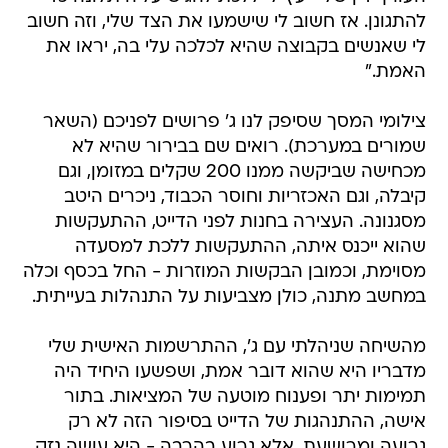
להתגונן. אז חשוב לי שישמעו את הצד שלי, וזה חשוב
לי שאנשים בקבוצה שהיא לכלכה עלי בה, יראו את
האמת."
צילומי המסך שסיפק לנו ג' פרושים לפניכם (השאר
שמורים במערכת). רואים שם בבירור שהיא לא
מכחישה שביקשה ממנו 200 שקלים במזומן, וגם
קיבלה, וגם האכזריות וחוסר הכבוד, ניכרים היטב
מסגנונה. העצירה בחנות לפני הדייט, ההתעקשות
שהוא ייכנס איתה, ההתעקשות ללכת למסעדה
מסוימת, וכמובן הבקשות המוזרות - החל בכסף וכלה
במחשב מתנה, כולן מצביעות על התנהלות בעייתית.
מהשיחה שניהלתי עם ג', ההתרשמות האישית שלי
מדבריו היא שהוא דובר אמת, ושפשעו היחיד היה
תמימות יתר ופענוח מוטעה של המציאות. בתור
אישה, ההתנהגות של הדייט בסיפור הזה לא רק
גרועה ומרושעת, אלא גרוע בהרבה - היא עושה נזק