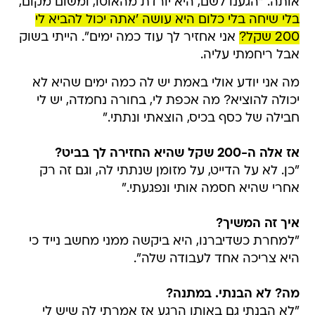
אותה. "הגענו לשם, היא יורדת מהאוטו, ומשום מקום,
בלי שיחה בלי כלום היא עושה 'אתה יכול להביא לי
200 שקל?
אני אחזיר לך עוד כמה ימים". הייתי בשוק
אבל ריחמתי עליה.
מה אני יודע אולי באמת יש לה כמה ימים שהיא לא
יכולה להוציא? מה אכפת לי, בחורה נחמדה, יש לי
חבילה של כסף בכיס, הוצאתי ונתתי."
אז אלה ה-200 שקל שהיא החזירה לך בביט?
"כן. לא על הדייט, על מזומן שנתתי לה, וגם זה רק
אחרי שהיא חסמה אותי ונפגעתי."
איך זה המשיך?
"למחרת כשדיברנו, היא ביקשה ממני מחשב נייד כי
היא צריכה אחד לעבודה שלה".
מה? לא הבנתי. במתנה?
"לא הבנתי גם באותו הרגע אז אמרתי לה שיש לי