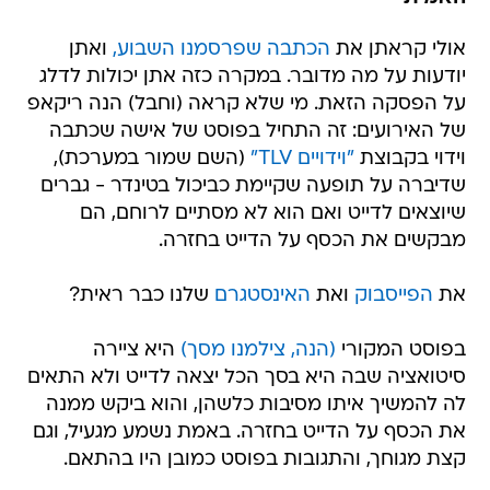
אולי קראתן את
הכתבה שפרסמנו השבוע,
ואתן
יודעות על מה מדובר. במקרה כזה אתן יכולות לדלג
על הפסקה הזאת. מי שלא קראה (וחבל) הנה ריקאפ
של האירועים: זה התחיל בפוסט של אישה שכתבה
וידוי בקבוצת
"וידויים TLV"
(השם שמור במערכת),
שדיברה על תופעה שקיימת כביכול בטינדר - גברים
שיוצאים לדייט ואם הוא לא מסתיים לרוחם, הם
מבקשים את הכסף על הדייט בחזרה.
את
הפייסבוק
ואת
האינסטגרם
שלנו כבר ראית?
בפוסט המקורי
(הנה, צילמנו מסך)
היא ציירה
סיטואציה שבה היא בסך הכל יצאה לדייט ולא התאים
לה להמשיך איתו מסיבות כלשהן, והוא ביקש ממנה
את הכסף על הדייט בחזרה. באמת נשמע מגעיל, וגם
קצת מגוחך, והתגובות בפוסט כמובן היו בהתאם.