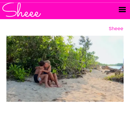
Sheee