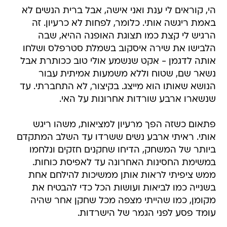
הי, קוראים לי ענת ואני אישה, אבל ברית הנשים לא
באמת ריגשה אותי. כלומר, לפחות לא כרעיון. זה
הרגיש לי קצת כמו תצוגת האופנה ההיא, שבה
הלבישו את שירה איסקוב בשמלת סטרפלס ושלחו
אותה לדגמן - אקט שנשמע אולי טוב ככותרת אבל
נשאר שם, שטוח וללא משמעות אמיתית עבור
הנושא שאותו הוא מייצג. בקיצור, לא התחברתי. עד
שנשארו ארבע שורדות אחרונות על האי.
פתאום כשזה הפך מרעיון למציאות, משהו ריגש
אותי. ראיתי ארבע נשים ששרדו עד השלב המתקדם
ביותר של המשחק, הדיחו שחקנים חזקים ונלחמו
במשימת החסינות האחרונה עד לאפיסת כוחות.
ממש ציפיתי לראות אותן ממשיכות להילחם אחת
בשנייה כמו לביאות ועושות הכל כדי להבטיח את
מקומן, כמו שהייתי מצפה מכל שחקן אחר שהיה
עומד פסע לפני הגמר של הישרדות.