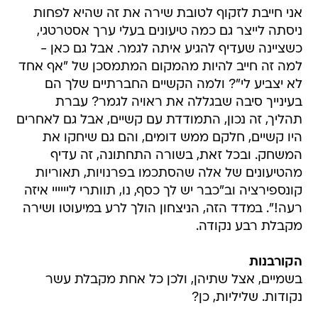
אני חייבת לזקוף לטובת שירה את זה שהיא לפחות
ניסתה לייצר גם כמה טיעונים בעלי ערך אסטרטגי,
כשציינה שעדיף להגיע איתה לגמר. אבל גם כאן -
למה זה חייב להיות מהמקום המתמסכן של "אף אחד
לא יצביע לי"? ולמה הקשיים החברתיים שלך הם
בעינייך סיבה שבגללה את ראויה לגמר? עברת
תהליך, זה נכון, התמודדת עם קשיים, אבל גם לאחרים
היו קשיים, חלקם ממש דומים, והם גם שיחקו את
המשחק. ובכל זאת, בשורה התחתונה, זה עדיף
מהטיעונים של אלה שהסתכמו בפרנויות, תאוריות
קונספירציה וב"כבר יש לך כסף, נו, תוותרי ליייייי איזה
רעה!". במדד הזה, הניצחון הולך לרע במיעוטו ושירה
מקבלת רבע נקודה.
הקורבנות
בשמיים, אצל שתיהן, ולכן כל אחת מקבלת עשר
נקודות. שליליות, כן?