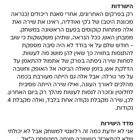
הישרדות
רק בפרקים האחרונים, אחרי סאגת ריכולים (כנראה
מכוונת היטב) של ג'קי ואודליה, ראינו את שירה ואת
אלה פותחות קוקוסים בפעם הראשונה במשחק.
ממבחן האש, ככל הנראה, שתיהן משקשקות כי שוב
- חודש שלם על אי בודד לא היה סיבה מספקת
להתנסות בחוויה כך שאין להן מושג מה לעשות.
לפחות שירה ניסתה בפרק של אתמול להתאמן על
הדלקת אש, בזמן שאלה הביטה אל האופק וחשבה
על מר גורלה. אבל אלה גם הייתה מעורבת בכמה
מהלכים לאורך העונה, ואילו שירה הייתה פסיבית
לחלוטין ונזכרה לנסות לעשות מהלך רק ביום האחרון.
לכן, שירה מקבלת נקודה אחת בלבד, ואלה מקבלת 4
נקודות.
מדד הישירות
אני לא יודעת כמה זה רלוונטי למשחק אבל לא יכולתי
שלא להתאכזב כששירה פצחה במניפסט ה"אל