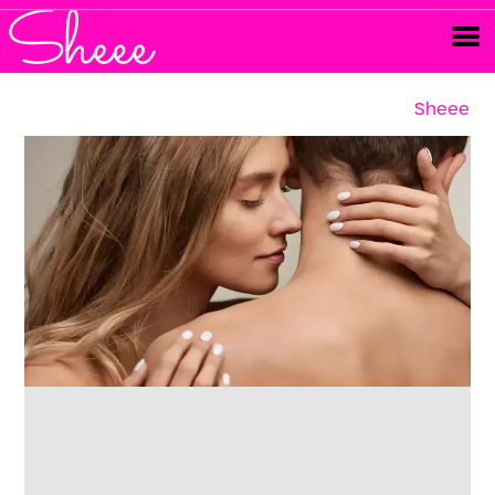
Sheee