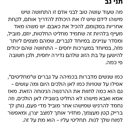
תני גב
מה שעוד עושה טוב לבני אדם זו התחושה שיש
מישהו לידם שיש לו את היכולת להדריך אותם, לקחת
אחריות במקומם, להכיל את כאבם. יש משהו מאד
מעייף בלהיות זה שתמיד מחליט החלטות, יוזם, מוביל,
ומסדר עניינים. במיוחד לגברים, שמהם מצפים ליותר
מזה, במיוחד במערכות יחסים - התחושה שהם יכולים
להישען על בת הזוג שלהם נדירה יחסית, ולכן חשובה
פי כמה.
כמו שנשים מדברות בכמיהה על גברים ש"מחליטים",
אפילו על שטויות כמו לאן הולכים היום ומה עושים -
גם הוא כמה לחוות את ההרגשה הנינוחה הזאת. מאז
אמא ואבא מישהו לא החליט בשבילו לאן הולכים, וזה
נחמד להרגיש שמישהו אחר מוביל מדי פעם, נותן לך
ברייק קטן מעצמך, מחזיר אותך למצב יצרן, ומאפשר
למוח שלך לנוח. תחליטי עליו - הוא מת על זה.