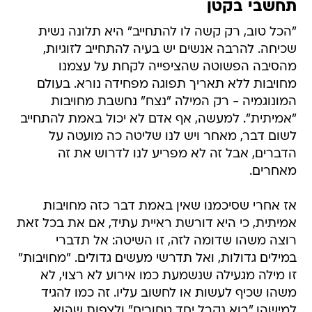
תחשבי בקטן
"הכל טוב, רק קשה לו להתחייב" היא תלונה נשית
שכיחה. להרבה אנשים יש בעיה להתחייב לזוגיות,
מהסיבה הפשוטה שהציפייה לקחת על עצמנו
מחויבות ללא תאריך תפוגה מפחידה נורא. בעולם
המונוגמיה - רק המילה "נצח" נחשבת מחויבות
"אמיתית". למעשה, אף אדם לא יכול באמת להתחייב
לשום דבר, מאחר ויש לנו שליטה כה מועטה על
הדברים, אבל זה לא מפריע לנו לדרוש את זה
מאחרים.
אז אחרי שסיכמנו שאין באמת דבר כזה מחויבות
אמיתית, כי היא דורשת ראיית עתיד, אם את בכל זאת
רוצה משהו שדומה לזה, זו השיטה: אל תדברי
במילים גדולות, ואל תדרשי מעשים גדולים. "מחויבות"
זו מילה מגעילה שנשמעת כמו אירוע לא רצוי, לא
משהו שכיף לעשות או לחשוב עליו. זה כמו להגיד
למישהו "בוא נקבל יחד טחורים" ולצפות שהוא