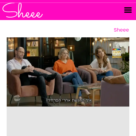
Sheee