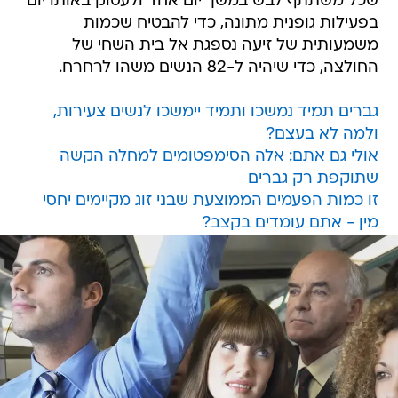
שכל משתתף לבש במשך יום אחד ולעסוק באותו יום
בפעילות גופנית מתונה, כדי להבטיח שכמות
משמעותית של זיעה נספגת אל בית השחי של
החולצה, כדי שיהיה ל-82 הנשים משהו לרחרח.
גברים תמיד נמשכו ותמיד יימשכו לנשים צעירות,
ולמה לא בעצם?
אולי גם אתם: אלה הסימפטומים למחלה הקשה
שתוקפת רק גברים
זו כמות הפעמים הממוצעת שבני זוג מקיימים יחסי
מין - אתם עומדים בקצב?