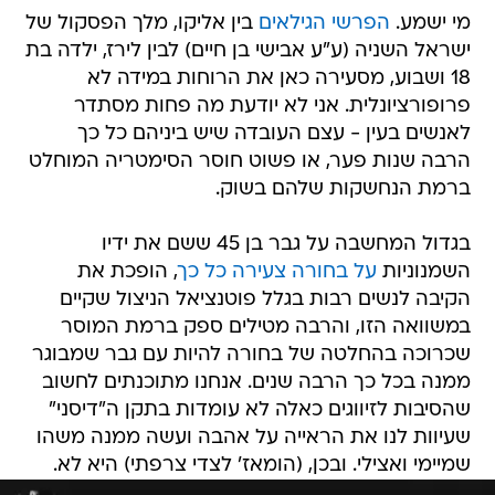
מי ישמע.
הפרשי הגילאים
בין אליקו, מלך הפסקול של
ישראל השניה (ע"ע אבישי בן חיים) לבין לירז, ילדה בת
18 ושבוע, מסעירה כאן את הרוחות במידה לא
פרופורציונלית. אני לא יודעת מה פחות מסתדר
לאנשים בעין - עצם העובדה שיש ביניהם כל כך
הרבה שנות פער, או פשוט חוסר הסימטריה המוחלט
ברמת הנחשקות שלהם בשוק.
בגדול המחשבה על גבר בן 45 ששם את ידיו
השמנוניות
על בחורה צעירה כל כך
, הופכת את
הקיבה לנשים רבות בגלל פוטנציאל הניצול שקיים
במשוואה הזו, והרבה מטילים ספק ברמת המוסר
שכרוכה בהחלטה של בחורה להיות עם גבר שמבוגר
ממנה בכל כך הרבה שנים. אנחנו מתוכנתים לחשוב
שהסיבות לזיווגים כאלה לא עומדות בתקן ה"דיסני"
שעיוות לנו את הראייה על אהבה ועשה ממנה משהו
שמיימי ואצילי. ובכן, (הומאז' לצדי צרפתי) היא לא.