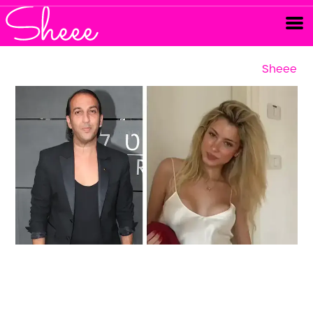
Sheee