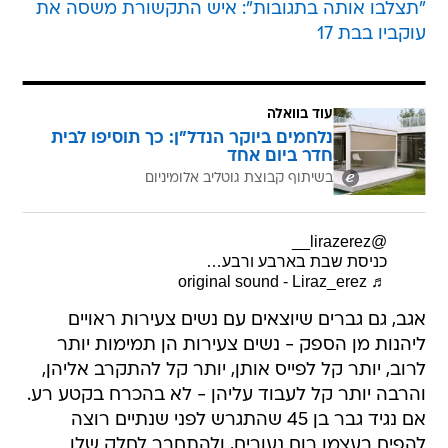
"תצלבו אותה בתגובות": איש התקשורת משסה את
עוקביו בבת 17
עוד בוואלה
נלחמים ביוקר הנדל"ן: כך תוסיפו לבית
חדר ביום אחד
בשיתוף קבוצת גוטליב אלומיניום
@lirazerez__
כניסת שבת בארבע ורבע…
♬ original sound - Liraz_erez
אגב, גם גברים שיוצאים עם נשים צעירות ראויים
ליהנות מן הספק - נשים צעירות הן תמימות יותר
לרוב, יותר קל לפייס אותן, יותר קל להתקרב אליהן,
והרבה יותר קל לעבוד עליהן - לא בהכרח בקטע רע.
אם נגיד גבר בן 45 שהתגרש לפני שנתיים רוצה
להפיח בעצמו רוח נעורים, ולהתחבר לחלק שלו