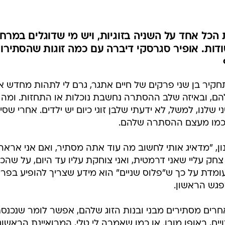
כל אחד על השניה בזוגיות, ויש מי שדוגלים במרח
סודות. אופיר סגרסקי דיברה עם כמה זוגות שהסתירו
תחקיר בן שני פרקים של חיים אתגר, גרם לי לתהות מחדש אי
הם, ובאיזה שלב ההסתרה נחשבת נוכלות או התחזות. ומה 
י שלנו, למשל, לא ידעתי שלבן זוגי כיום יש ילדים. אחרי שסי
ם כמו מעצם ההסתרה שלהם.
ון, "מדאיג אותי לחשוב מה עוד אתה מסתיר, ואם אני אראה
צחק עליי שאני דרמטית, ואני צוחקת עליו עד היום, על שהכי
 עומדת על כך ש"פלוס שניים" הוא מידע שצריך להופיע בפרו
פגש הראשון.
אחרים מסתירים מבני ובנות הזוג שלהם, אפשר לומר שנכנסת
ם, באופן מובן. או כמו שאמרה לי טלי, המרואיינת הראשונ