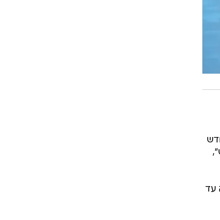
ודש
,
 עד