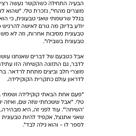
הבעיה התחילה כשהקשר נעשה רציני. "
מוצרים מהחי", נזכרת טלי. "שהוא ל
בגלל שרשמתי שאני טבעונית, כי הוא 
יודע בדיוק מה גורם לאישה להרגיש 
טבעונית מסיבות אחרות, וזה לא משהו
טבעונית בשבילו".
אבל כטבעם של דברים שאנחנו עושות 
לדבר, גם התזונה הקשיחה הזו עתידה 
מוצרי חלב וביצים מתחת לרדאר. בת
לדראון עולם כתקרית הקוקילידה.
"פעם אחת הבאתי קוקילידה ושמתי במ
טלי. "אבל ששכחתי שזה שם, ואיזה יו
'השיחה'". עוד לפני זה, היא מבהירה,
שאני אתנצל, אקפיד להיות טבעונית '
לספר לו - והוא גילה לבד".