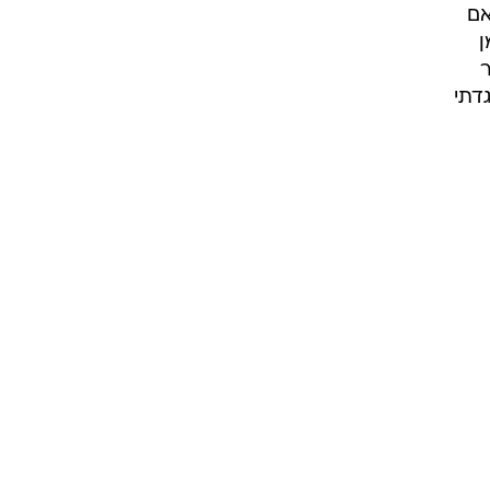
אם
ן
ר
דתי