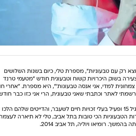
וצא רק עם טבעוניות", מספרת טלי, כיום בשנות השלושים
אז הייתה בת 25, רווקה צעירה בשוק היכרויות קשוח וטבעונית חודש "מטעמי טרנד
 צמחונית למדי, אני אנסה טבעונות'", היא מספרת. "אחרי ח
שמתי לאתר וכתבתי שאני טבעונית, הרי אני כזו כבר חודש"
הוא היה בערך באותו הגיל, טבעוני מגיל 15 ופעיל בעלי זכויות חיים לשעבר, והדייטים שלהם הלכו
דות הטבעוניות הכי טובות בתל אביב, טלי לא תיארה לעצמה
המשך. רומיאו ויוליה, תל אביב 2014.