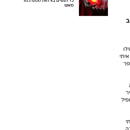
כל הנשים בורחות ממנו כמו
מאש
ב
לו
איתי
פר
ר
פיל
י
ה