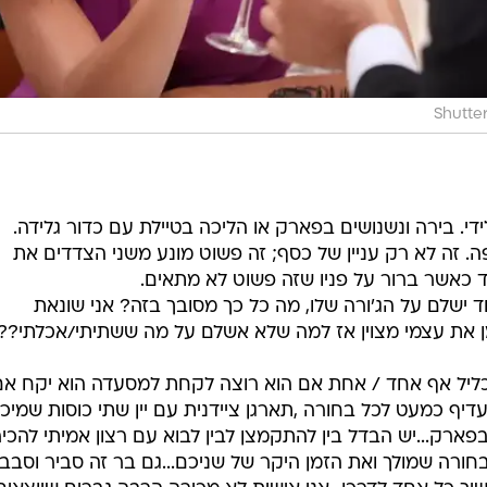
Shutte
ידי. בירה ונשנושים בפארק או הליכה בטיילת עם כדור גלידה.
פה. זה לא רק עניין של כסף; זה פשוט מונע משני הצדדים את
כאשר ברור על פניו שזה פשוט לא מתאים.
 ישלם על הג'ורה שלו, מה כל כך מסובך בזה? אני שונאת
ן את עצמי מצוין אז למה שלא אשלם על מה ששתיתי/אכלתי?? 
ליל אף אחד / אחת אם הוא רוצה לקחת למסעדה הוא יקח אם
עדיף כמעט לכל בחורה ,תארגן ציידנית עם יין שתי כוסות שמיכ
בפארק...יש הבדל בין להתקמצן לבין לבוא עם רצון אמיתי להכי
חורה שמולך ואת הזמן היקר של שניכם...גם בר זה סביר וסבב