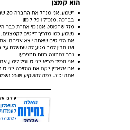
הוא קמצן
"שמע, אני מנהל את החברה 20 שנה ואפילו אני לא דמיינתי שיגיע יום אחד קמצן כמוך."
בברכה, מנכ"ל וופל לימון
מזל שהפוסט אנונימי אחרת כבר היה פה תו
ואז תבין למה מגיע לה שתשלם על הד
גבר לחתונה בנות תתפרעו
אני תמיד מביא לדייט וופל לימון, א
אם אלאדין לקח את הנסיכה לדייט ר
אתה יכול.. למה להשקיע 25₪ נשמה. תחשוב בגדול.
עוד בוואל
השאלון 
לעמדות
לכתבה ה