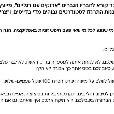
 בקבוצה "וידויים TLV" גבר קורא לחבריו הגברים "ארנקים עם רגליים", מייעץ
ות התרגלו לסטנדרטים גבוהים מדי בדייטים, ו"צרי
 בעוד מסר אנונימי שנוגע לכל מי שאי פעם חיפש זוגיות באפליקציה. הנה 
ליים.
שלכם. לא לקחת אותה למסעדה בדייט ראשון, לא לבר פלצנ
נשים אף פעם לא יבינו את ההרגשה של לשלם על מישהו שרק הכרת 100 שקל פעמיים-שלוש
 לסיבוב רגלי בים, תקנו שתי בירות בפיצוציה, אפילו תביאו
ם הבחורה בשבילכם, היא תיקח אתכם איך שאתם. גם אם הד