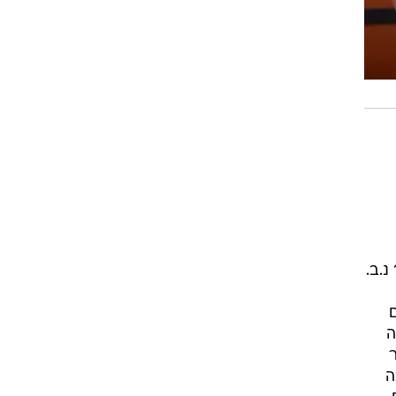
נ.ב.
ה
ר
ה