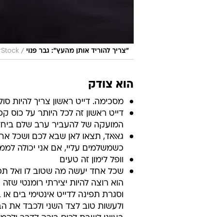
/
"צריך להוריד אותן מהעץ": גבר פנוי
rStock
הוא צודק
מסכימה. דייט ראשון צריך להיות סול
דייט ראשון זה לכל היותר על כוס ק
המועקה של להעביר ערב שלם ביחד 
גאאאד, תצאו לאן שבא לכם ושכל אחד
כשמשלמים עליי, אם אני יכולה לממ
וופל לימון זה טעים
שכל אחד יעשה מה שטוב לו ואל תכ
הוא רוצה להיות יצירתי רומנטי שזה 
וסגרת תפינה לדייט אינטימי בים או 
ולעשות טוב לצד השני ולכבד את הב