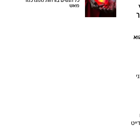
כל הנשים בורחות ממנו כמו
מאש
ך
הוא
י
ייט