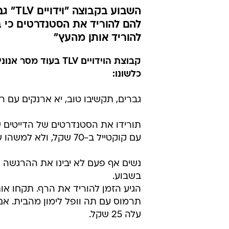
השבוע
להם להוריד את הסטנדרטים כי בנ
להוריד אותן מהעץ"
קבוצת הוידויים TLV
כלשונו:
גברים, תקשיבו טוב, יא ארנקים עם רג
תורידו את הסטנדרטים של הדייטים 
עם קוקטייל ב-70 שקל, ולא למשהו שיכאב לכם בכיס אחר כך אם זה לא הלך.
בשבוע.
הגיע הזמן להוריד את הרף. תקחו אותן
תרמוס עם תה וופל לימון מהבית. א
עלה 25 שקל.