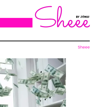
Sheee