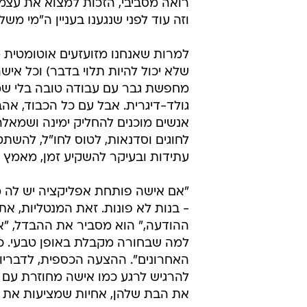
רואה מסביבי, הזכות למצוא את עצמ
וזה עוד לפני שנגענו בעניין ה"מי משל
למרות שאנחנו מזועזעים אוטומטית מ
שלא יכול להיות תלוי בדבר) וכל איש
מחפשת גבר עם עבודה טובה בלי שמי
גולד-דיגרית. אבל עם כל הכבוד, אה
אנשים מוכנים להחליק ימינה ושמאלה 
לחוגים וסדנאות, לטוס לחו"ל, להשת
עתידות ובעיקר להשקיע זמן, מאמץ ו
"אם אישה פותחת אפליקציה יש לה מי
- בנות לא פונות. זאת המנטליות, את
ההודעה," הוא מסביר את ההבדל, "א
למה שבחורה מקבלת באופן טבעי. כ
האחרונים". ההצעה הכספית, לדבריו
להרגיש לרגע כמו אישה מחוזרת עם "
את הבת שלהן, אחיות שמציעות את א