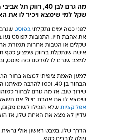
שקל למי שימצא ויכיר לו את האי
לפני כמה ימים נתקלתי
בפוסט
את אהבת חייו. התגובות לפוסט נעו ב
שקלים או הטבות אחרות תמורת אהב
אישה שנתקלת ברווק שמציע כסף תמור
למצב שגרם לו לפרסם כזה פוסט, ובע
למען האמת ציפיתי למצוא בחור הרבה
הבחור בן 40, וכמו להרבה מ
שימצא לו את אהבת חייו? אם תשאלו
אפליקציות
שלא הובילו לשום מקום, קב
עדיין לא מצא את האחת שלו, אז הוא
הדרך שלו. במבט ראשון אולי נראית ק
עולה לגברים כסף.