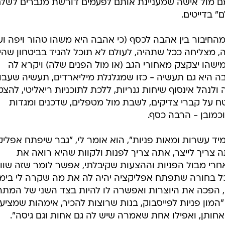
ם מול אישה שמעניינת אותם לפעמים דורשת מגברים לשלם
ם" בדייטים.
החיבור בין אהבה לכסף (כי אהבה היא משהו טהור ויפה ועד
ה, מצליחה ככל שתהיה, לעולם לא תוכל להגיד בביטחון שהי
שהו יצקצק מאחורי הגב (או מול הפנים שלה) ויקרא לה
בה היא גם תעשיה - כזו שמגלגלת מיליארדים, תעשיה שעבו
ולנהל אינסוף שיחות גנריות, ללכת לתוכניות ריאליטי, להצ
טח על קברי צדיקים, לשבת מול מטפלים, שדכנים ומגדות
כמובן - הרבה כסף.
ד עשרות ומאות פניות", הוא אומר לי, "גבר שיפתח אפליק
ה צריך לייצר, אתה צריך לפנות ולקוות שהיא רואה את
חרי מבול הפניות וההצעות שקיבלתי, אפשר לומר שזה שוו
ל בחורה שתפתח אפליקציה יהיה לה את מה שקרה לי בימי
, הפכה את היוצרות ואפשרה לו להיות בצד השני של המתר
המון פניות לפייסבוק, בנות שרוצות להכיר, אימהות שמציע
חותן, ואפילו אחת שאמרה שיש לה גם אחות וגם גיסה".