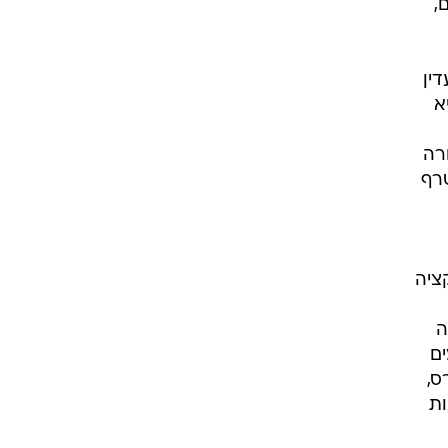
,
ין
א
רה
טרף
ציה
ה
ם
ס,
ות