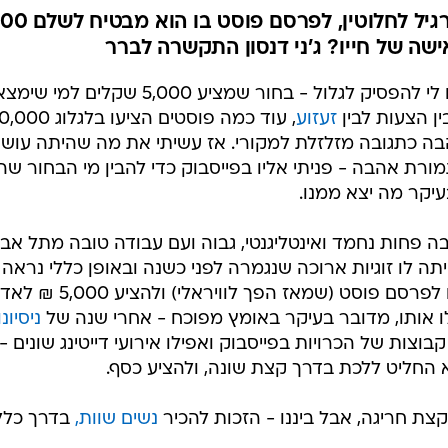
מה גרם לבן 40, רווק תל אביבי רגיל לחלוטי
שה של חייו? ג'ני דנסון התקשרה לברר
שגרם לי להפסיק לגלול - בחור שמציע 5,000 שקלים למי 
ין הצעות לבין
זעזוע
, עוד כמה פוסטים הציעו בלגלוג 
ה כתגובה מזלזלת למקורי. אז עשיתי את מה שהיתה עושה
ת אהבה - פניתי אליו בפייסבוק כדי להבין מי הבחור שהג
יקר מה יצא ממנו.
 פחות נחמד ואינטליגנטי, גבוה ועם עבודה טובה מתל אבי
איתנו היתה לו זוגיות ארוכה שנגמרה לפני כשנה ובאופן כללי נראה
שידוך טוב. אז מה גורם לבחור כמוהו לפרסם פוסט (שמאז הפך לוויראלי) ולהציע
 אותו, מדובר בעיקר באומץ מפוכח - אחרי שנה של
ניסיונו
וצות של הכרויות בפייסבוק ואפילו אירועי דייטינג שונים -
 החליט ללכת בדרך קצת שונה, ולהציע כסף.
צת חריגה, אבל ביננו - הזכות להכיר
נשים שוות,
בדרך כלל