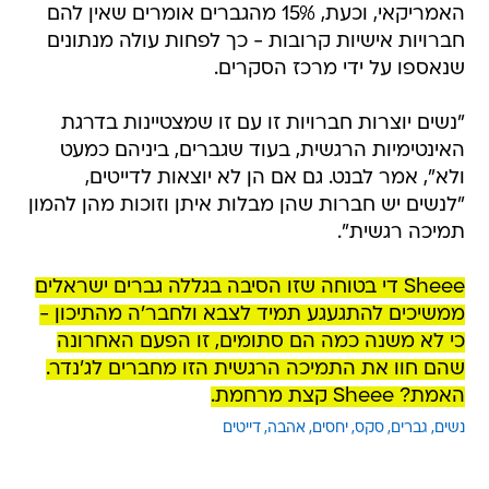
האמריקאי, וכעת, 15% מהגברים אומרים שאין להם
חברויות אישיות קרובות - כך לפחות עולה מנתונים
שנאספו על ידי מרכז הסקרים.
"נשים יוצרות חברויות זו עם זו שמצטיינות בדרגת
האינטימיות הרגשית, בעוד שגברים, ביניהם כמעט
ולא", אמר לבנט. גם אם הן לא יוצאות לדייטים,
"לנשים יש חברות שהן מבלות איתן וזוכות מהן להמון
תמיכה רגשית".
Sheee די בטוחה שזו הסיבה בגללה גברים ישראלים
ממשיכים להתגעגע תמיד לצבא ולחבר'ה מהתיכון -
כי לא משנה כמה הם סתומים, זו הפעם האחרונה
שהם חוו את התמיכה הרגשית הזו מחברים לג'נדר.
האמת? Sheee קצת מרחמת.
נשים
גברים
סקס
יחסים
אהבה
דייטים