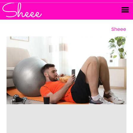
Sheee