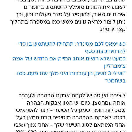
גוונים בבית, לבד, ומבזבזים הרבה פחות זמן. בכדי
לצבוע את הגוונים מומלץ להשתמש בחומרים
איכותיים מאוד, ולהקפיד על סדר פעולות נכון, וכך
ניתן ליצור מראה גוונים ממש כמו במספרה בתהליך
קצר יחסית.
כשיימאס לכם מטינדר: תתחילו להשתמש בו כדי
להרוויח קצת כסף
כמעט שלא רואים אותו: המייק אפ החדש של אמה
צ'מברליין
"יש לי 3 נשים, הן עובדות ואני מלך שזז מעט. כמו
בשחמט"
ליצירת העיסה יש לקחת אבקת הבהרה ולערבב
אותה עםחמצן. כיום יש המון אבקות הבהרה
שמכילות חומר שמגן על השיער - רצוי להשתמש
בכזה. לאבקת ההבהרה מוסיפים קרם חמצן בעל
אחוז המותאם לסוג השיער שלך - אחוז נמוך (2%)