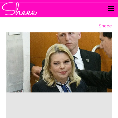
Sheee