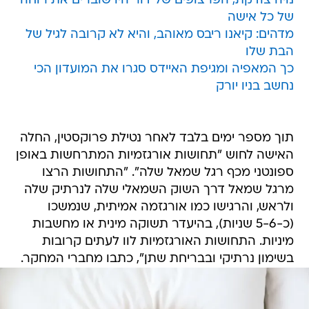
נויה צודקת, הפרצופים של דור היו שוברים את רוחה
של כל אישה
מדהים: קיאנו ריבס מאוהב, והיא לא קרובה לגיל של
הבת שלו
כך המאפיה ומגיפת האיידס סגרו את המועדון הכי
נחשב בניו יורק
תוך מספר ימים בלבד לאחר נטילת פרוקסטין, החלה
האישה לחוש "תחושות אורגזמיות המתרחשות באופן
ספונטני מכף רגל שמאל שלה". "התחושות הרצו
מרגל שמאל דרך השוק השמאלי שלה לנרתיק שלה
ולראש, והרגישו כמו אורגזמה אמיתית, שנמשכו
(כ-5-6 שניות), בהיעדר תשוקה מינית או מחשבות
מיניות. התחושות האורגזמיות לוו לעתים קרובות
בשימון נרתיקי ובבריחת שתן", כתבו מחברי המחקר.