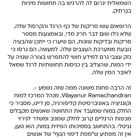
השמאלית יגרום לה להרגיש בה תחושות מיניות
בנַרְתִיק.
הרופאים עשו סריקות של כף הרגל והקרסול שלה,
שלא גילו שום דבר חריג מדי, ובאמצעות מספר
סריקות ובדיקות שונות, הם שיערו כי ייתכן שהבעיה
נובעת ממערכת העצבים שלה. למעשה, הם גרסו כי
נזק עצבי גרם למידע חושי להתפרש בצורה שגויה על
ידי המוח, שהצליב בין כניסות תחושתיות לרגל שמאל
לאיבר המין שלה.
זה הרבה פחות משונה ממה שזה נשמע -.
Vilayanur Ramachandran, מנהל המרכז למוח
וקוגניציה באוניברסיטת קליפורניה, סן דייגו, מסביר כי
החלק במוח שמעבד את התחושה שאנשים מקבלים
מכפות הרגליים קרוב לחלק שמגיב ומשדר לגירוי
גניטלי. בהתחשב בסמיכותו הפיזית במוח, הוא טען,
אין זה מפתיע ש"מפת דימוי הגוף" של אנשים