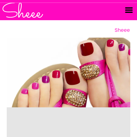
Sheee