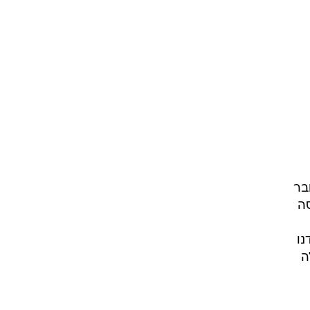
בר
ה
נו
ה