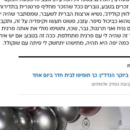
של זכרים בטבע, גוברים ככל שהזכר מחליף פרטנרית בתדירות
וין קולידג', נשיא ארצות הברית לשעבר, שמסתבר שהיה יד
הוא כביכול סיפר. עזבו, פשוט תעשו ויקיפדיה על זה, ותקבל
יח ואני תרנגול, גבר, שכוי, ותשימו מולי את אותה פרגית 
 זה שהיה לי עם פרגית מתחלפת. ככה זה בטבע: אם יש איתי
כמה יפה היא תהיה, מתישהו יתחשק לי פיתה עם שוקולד.
ה
ביוקר הנדל"ן: כך תוסיפו לבית חדר ביום אחד
וצת גוטליב אלומיניום