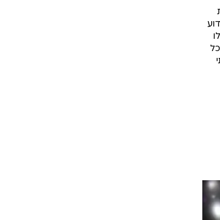
וע
ו
כל