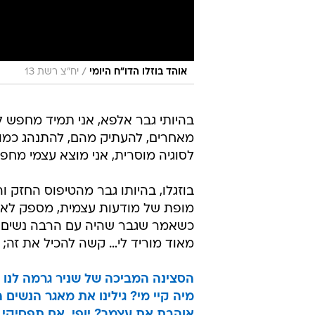
/
אוהד בוזלו הדו"ח היומי
יח"צ רשת 13
בהיותי גבר אלפא, אני תמיד מחפש 
מאחרים, להעתיק מהם, להתנהג כמות
לסוגיה מוסרית, אני מוצא עצמי מחפש
בוזגלו, בהיותו גבר מהטיפוס החזק 
מופת של מודעות עצמית, מספק לא אחת
כשאמר שגבר שהיה עם הרבה נשים "ז
מאוד מוריד לי… קשה להכיל את זה; א
הסצינה המביכה של שניר גרמה לנו לה
מיה קיי מי? גילינו את מאגר הנשים
אוהבת את עצמך? יופי. אם תפסיקי ל