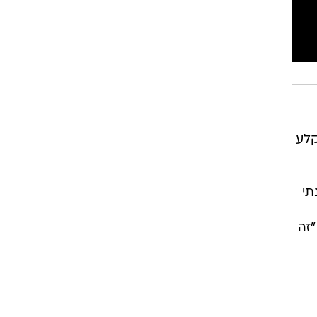
קלע
תי
"זה