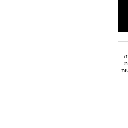
ה
ת
ות