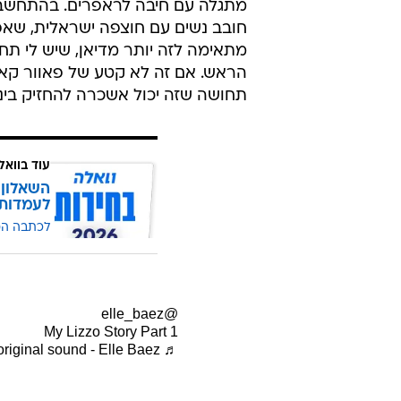
מתגלה עם חיבה לראפרים. בהתחשב ב
חובב נשים עם חוצפה ישראלית, שאפשר
מתאימה לזה יותר מדיאן, שיש לי ת
הראש. אם זה לא קטע של פאוור קאפ
תחושה שזה יכול אשכרה להחזיק ביני
עוד בוואל
השאלון 
לעמדות
לכתבה ה
@elle_baez
My Lizzo Story Part 1
♬ original sound - Elle Baez