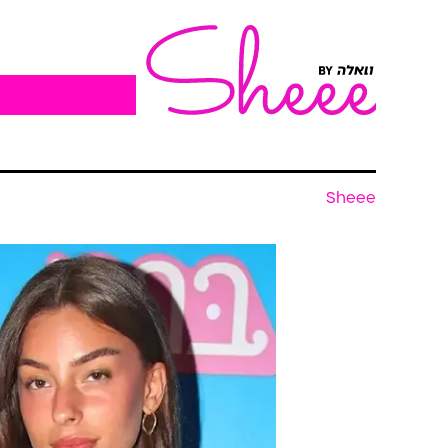
Sheee