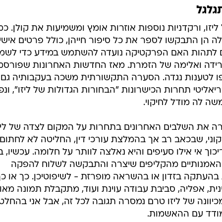
יזו, ורקדניות נוספות אוזרות אומץ ומשמיעות את קולן. כ
 הן התבקשו לספר את כל סיפור חייהן, כולל פרטים אישי
ם לתהות האם הפרקטיקה נועדה להשתמש במידע כדי לשמו
ידה ואלימה של הזמרת. מאז החדשות האחרונות שפורסמ
פו לטענות נגדה. הסערה התקשורתית משכה בעקבותיה גם
אליטי תחרות הכישרונות "הבחורות הגדולות של ליזו", ונפ
ה לה מודל לחיקוי.
ברה את השלבים האחרונים בתחרות על המקום לצדה של ליזו
וני, שבכאב רב אך בהמלצת עורכי דין, החליטה לא לחתום
 אי אילו סעיפים והיא נאלצה לוותר על חלומה. עכשיו, בא
ה האמנותיים מהקליפים שיצרה והתבקשה לשלוח להפקה
העתקה בזדון או בהשראה מופרזת - לשיפוטיכן. כך או כך
ית, אפליה, סביבת עבודה עוינת ועוד, מתקבלת תמונה מאו
וונה של ליזו טרם נמסרה תגובה לכל זה, אבל אני בהחלט
ודד עם ההאשמות.