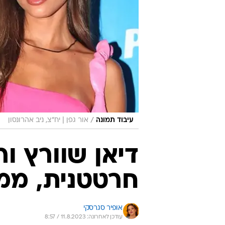
/
עיבוד תמונה
אור גפן | יח"צ, ניב אהרונסון
דיאן שוורץ ור
חרטטנית, ממצ
אופיר סגרסקי
עודכן לאחרונה: 11.8.2023 / 8:57