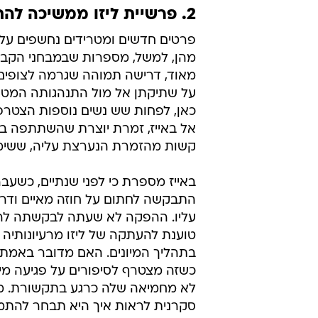
2. פרשיית ליזו ממשיכה להתגלגל
פרטים חדשים ומטרידים נחשפים על ל
מהן, למשל, מספרות שבמבחני הקבלה
מאוד, דרישה תמוהה שגרמה לצופי
על שתיקתן אל מול התנהגותה המטר
כאן, לפחות שש נשים נוספות הצטר
אל באייז, זמרת יוצרת שהשתתפה ברי
קשות מהזמרת הנערצת עליה, ששימש
באייז מספרת כי לפני שנתיים, כשע
התבקשה לחתום על חוזה מאיים ודרק
עליו. ההפקה לא שעתה לבקשתה לריכוך
טוענת להעתקה של ליזו מרעיונותי
בתהליך המיונים. האם מדובר באמת ב
כשזה מצטרף לסיפורים על פגיעה מינ
לא מחמיאה שלה כרגע בתקשורת. מכי
סקרנית לראות איך היא תבחר להתמ