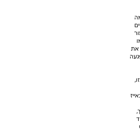
מה
ים
ר
ו
 את
געה
,
ייז
,
ד