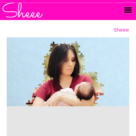
Sheee