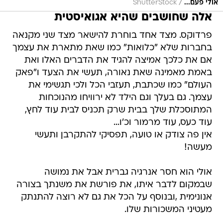
/
אולי פעם...
ShutterStock
אלה שחושבים שהיא אגואיסטית
פרדוקס. מצד אחד בוחרת להישאר מצד שני מקנאה
בחברות שלא "כלואות" כמו שאת מתארת את עצמך
אם את כלכך אמיצה להגיד את הדברים האלו ואת
באמת מאמינה שאת נאורה, תעשי את הצעד ו"פאק
העולם" כמו שכתבת, תעזבי הכל ולכי תגשימי את
עצמך. גם בעלך וגם הילד לא ירוויחו מהנוכחות
המתוסכלת שלך בבית שרק תכניס לבית עוד לחץ,
עוד כעס, עוד מרמור וכ'ו…
אין פה צודק או טועה, תפסיקי להתקרבן ותעשי
מעשה!
אולי הוא חסר אנרגיה גברית אבל את נמושה
שבמקום לדבר איתו, את פורשת את משנתך בצורה
אנונימית ,ובנוסף על הכל את גם לא רוצה להתנתק
מעטיני המשכורות שלו.