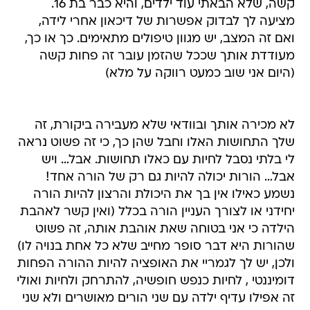
קשה, שלא הבאתי עוד ילדים, והיא כבר בת 16.
מציעה לך לבדוק אפשרות של דיכאון אחרי לידה,
ואם זה המצב, יש מגוון טיפולים מתאימים. כך או כך,
מעודדת אותך שככל שהזמן עובר זה פחות קשה
(היום אני שוב כמעט רווקה על מלא)
לא מכירה אותך ובוודאי שלא מעבירה ביקורת, זה
שלך התחושות האלו וחבל שהן כך, כי זה פשוט נראה
לי בלתי נסבל לחיות עם כאלו תחושות. אבל… ויש
אבל… הורות יכולה להיות גם רק של הורה אחד!
נשמע כאילו אין בך את היכולת והרצון להיות הורה
יחידני או לצורך העניין הורה בכלל (ואין קשר לאהבת
הילדה כי אני בטוחה שאת אוהבת אותה, זה פשוט
שהורות היא דבר סופר מחייב שלא כל אחת בנויה לו)
ולכן, יש לך לגמריי את האופציה להיות ההורה הפחות
דומיננטי , לחיות כנפש חופשיה, להתרחק ולחיות ואולי
זה אפילו עדיף ילדה עם שני הורים מאושרים ולא שני