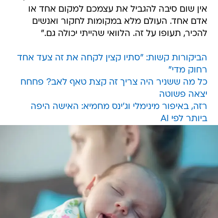
אין שום סיבה להגביל את עצמכם למקום אחד או
אדם אחד. העולם מלא במקומות לחקור ואנשים
להכיר, תעופו על זה. הלוואי שהייתי יכולה גם."
הביקורות קשות: "סתיו קצין לקחה את זה צעד אחד
רחוק מדי"
כל מה ששניר היה צריך זה קצת טאף לאב? פחחח
יצאה פשוטה
רזה, באיפור מינימלי וג'ינס מחמיא: האישה היפה
ביותר לפי AI