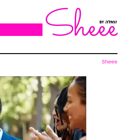
Sheee