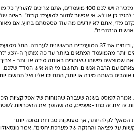
וזה הולך ככה: "נגיד שאתם מחפשים מזכירה ויש לכם 100 מועמדים, אתם צריכים להעריך 
להגיד כן או לא. אי אפשר לחזור למועמד קודם". באיזה של
קדם מדי, אתם לא יודעים מה עוד פספסתם בחוץ. אם מאוח
אנשים הנהדרים".
מה עושים? הולכים על "חוק ה-37%", ודוחים את 37 המועמדים הראשונים לעבודה. החל ממוע
מס' 38, שכרו את האדם שיהיה מתאים יותר מהמועמד המתאים ביותר עד כה (מתוך ה-
ה שמוצאים מישהו שאוהבים באותה מידה או יותר - צריך
 יצאתם עם הרבה אנשים, תחשבו מי הוא איש המדד שלכם,
בים באותה מידה או יותר, התחייבו אליו ואל תחשבו יות
פרת, אמרה לפוסט בשנה שעברה שהנוחות של אפליקציות היכר
ת זה את זה כחד-פעמיים, מה שהופך את ההיכרויות לשטחי
 המאץ' לקלה יותר, אך מעניקות סבירות נמוכה יותר
קשות על מציאה והחזקה של מערכת יחסים", אמר גונסאולוס