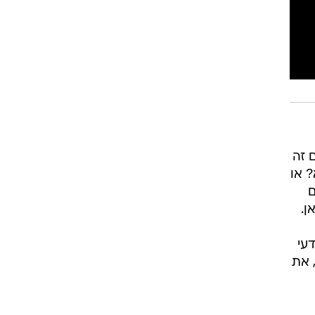
 זה
 או
ם
ן.
עי
 את