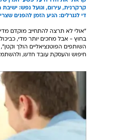
קראתי את הדו"ח על פשעי המין של החמאס - אלה 35 ע
קרקרנית, עירום, וגועל נפש: ישיב
די לגנרלים: הגיע הזמן להפנים שצר
"אולי לא תרצה להתחייב מוקדם מדי 
בחוץ - אבל מחכים יותר מדי, כביכול
השותפים הפוטנציאליים הולך וקטן", ה
חיפוש והעסקת עובד חדש, ולהשתמש