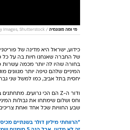
/
מי ומה מונוגמיה
ty Images, Shutterstock
כידוע, ישראל היא מדינה של פוריטני
של החברה שאנחנו חיות בה על כל סו
בחורה שהיו לה יותר מכמה עשרות פר
המיניים שלהם טיפה יותר מגוונים מו
יחסית בתל אביב, כמו למשל שני גב
וחס ושלום שימתחו את גבולות המינ
שבע החוויות שכל אחד ואחת צריכים לנסות לפני גיל 35 - כשהכל עו
"הרווחתי מיליון דולר בשנתיים מכיס
זה לא מדעי, אבל הנה 5 סימנים שמעידים שהיה לכם דייט טוב