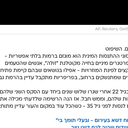
AP, Reuters, Get
ם. השיפוט
גי ההתנסות המינית הוא מוגזם ברמות בלתי אפשריות -
טנרים מיניים בחייה מקוטלגת "זולה", אנשים שהטעמים
קצים לפינת המוזרויות - אפילו בנושאים שבהם קיימת פתיחו
רים שמתנשקים ברחוב, בפריפריות מתקבל עדיין בהרמת גב
ודור ה-Z הם הכי גרועים. מתחתנים בגיל 22 אחרי שגרו שלוש שנים ביחד עם הסקס השני שלהם
יות שלהם, וממש חבל. אז הנה הרשימה שלדעתי מכילה את
ד במקום והעור עדיין מתוח:)
וח דשא בעירום - ובעלי תומך בי"