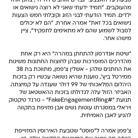
טבעת על האצבע: "גברים אוהבים דחייה", צחק אחד
מהעוקבים. "תמיד ידעתי שאני לא רוצה נישואים או
ילדים. תמיד הודעתי לבני הזוג וקיבלתי חמש הצעות
נישואים בכל זאת" אמרה אחרת. "הם לא יכולים
לסבול לשמוע שהם לא מתאימים לתפקיד", ציין
מישהו אחר.
"שיטת אנדרסון להתחתן במהרה" היא רק אחת
מהדרכים המופרכות שבהן לחוצות החתונות משיגות
את החתנים שלהן - אשלין צ'פמן, מתווכת בת 38
ממירטל ביץ', טוענת שהיא נשואה עכשיו רק בזכות
היהלום המלאכותי של 99 דולר שענדה על קמיצתה.
האביזר הזול עלה לגדולתו בזכות ההאשטאג של
תנועת "#FakeEngagementRing" - טרנד טיקטוק
ויראלי במסגרתו עוטות נשים אבן מזויפת בתקווה
להגיע לאבן האמיתית.
צ'פמן אמרה ל"פוסט" שטבעת האירוסין המזוייפת