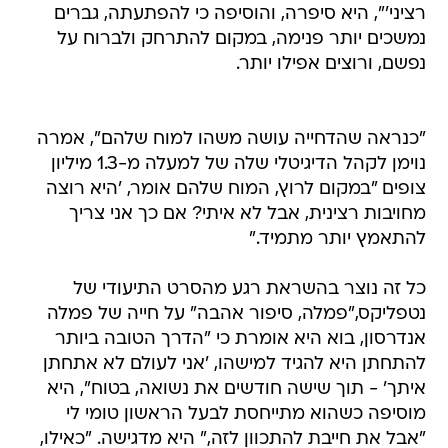
רציני'", היא סיפרה, והוסיפה כי להפתעתה, גברים
נמשכים יותר פנימה, במקום להתרחק ולברוח על
נפשם, ורוצים אפילו יותר.
"כנראה שהדחייה עושה משהו למוח שלהם", אמרה
נוימן לקהל הדיגיטלי שלה של למעלה מ-1.3 מיליון
צופים "במקום לרוץ, המוח שלהם אומר, 'היא רוצה
מחויבות רצינית, אבל לא איתי? אם כך אני צריך
להתאמץ יותר מתמיד."
כל זה נוצר בהשראת רגע מהסרט התיעודי של
נטפליקס,"פמלה, סיפור אהבה" על חייה של פמלה
אנדרסון, בוא היא אומרת כי "הדרך הטובה ביותר
להתחתן היא להגיד למישהו, 'אני לעולם לא אתחתן
איתך' - תוך שישה חודשים את נשואה, בטוח", היא
מוסיפה כשהוא מתייחסת לבעל הראשון טומי לי
"אבל את חייבת להתכוון לזה," היא מדגישה. "כאילו,