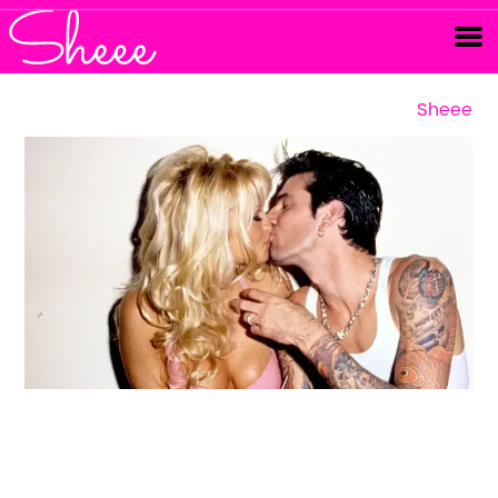
Sheee