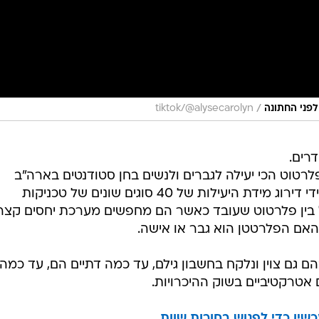
/
tiktok/@alysecarolyn
דרים.
רטוט הכי יעילה לגברים ולנשים בחן סטודנטים בארה"ב
ובנורווגיה, כולם הטרוסקסואלים. על ידי דירוג מידת היעילות של 40 סוגים שונים של טכניקות
 בין פלרטוט שעובד כאשר הם מחפשים מערכת יחסים קצר
האם הפלרטטן הוא גבר או אישה.
ם גם צוין ונלקח בחשבון גילם, עד כמה דתיים הם, עד כמה
ם אטרקטיביים בשוק ההיכרויות.
שיו כדי לפגוש בחורות שוות