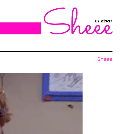
Sheee