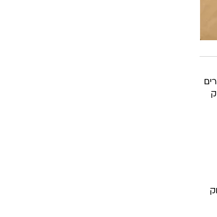
רים
ק
ק