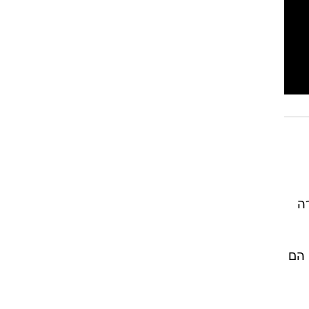
ה
 הם