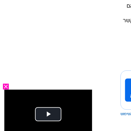
 ארה"ב. "אם
קשר
שימוש