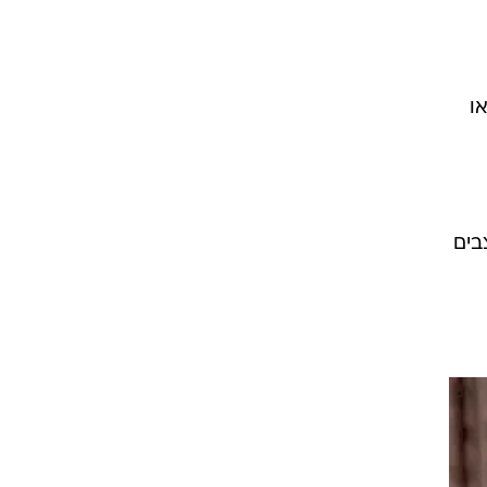
ו
בים