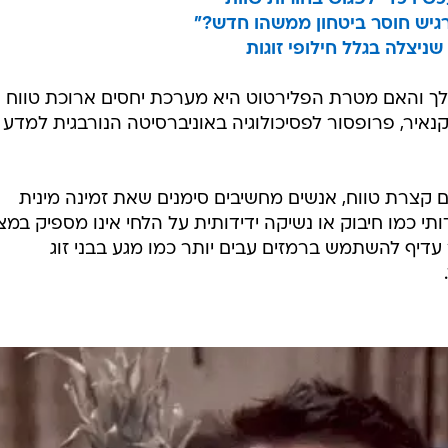
רגיש חוסר ביטחון ממשהו חדש?"
שניצלה בגלל חילופי זוגות
שלך והאם מטרת הפלירטוט היא מערכת יחסים ארוכת טווח א
נאיר, פרופסור לפסיכולוגיה באוניברסיטה הנורבגית למדע
קצרת טווח, אנשים מחשיבים סימנים שאת זמינה מינית
דותי כמו חיבוק או נשיקה ידידותית על הלחי אינו מספיק במצ
 עדיף להשתמש ברמזים עבים יותר כמו מגע בבני זוג