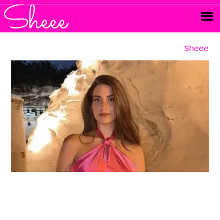
Sheee