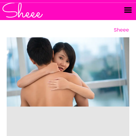
Sheee