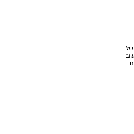
 של
שוב
ו