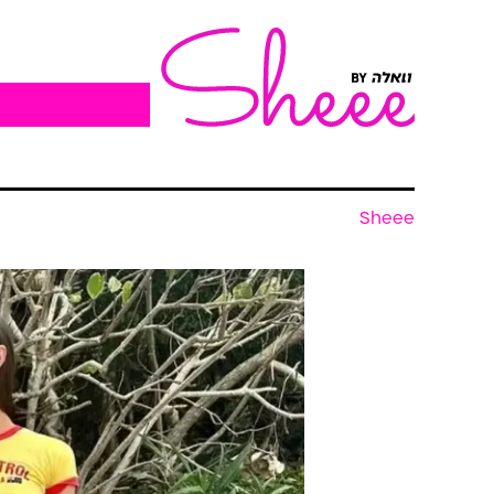
Sheee