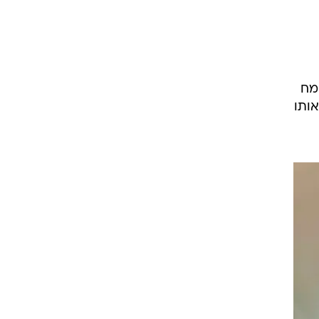
מח
ותו