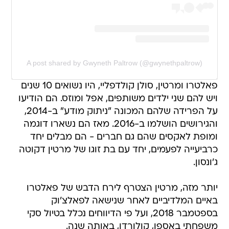
A post shared by Gwyneth Paltrow (@gwynethpaltrow)
פאלטרו ומרטין, סולן קולדפליי, היו נשואים 10 שנים
ויש להם שני ילדים משותפים, אפל ומוזס. הם הודיעו
על הפרידה שלהם המכונה "ניתוק מודע" ב-2014,
והגירושים הושלמו ב-2016. מאז הם נשארו דוגמה
ומופת לאקסים שהם גם חברים - הם מבלים יחד
כרביעייה לפעמים, יחד עם בת זוגו של מרטין דקוטה
ג'ונסון.
יותר מזה, מרטין הצטרף לירח הדבש של פאלטרו
באיים המלדיביים לאחר שנישאה לפאלצ'וק
בספטמבר 2018, ועל פי הדיווחים נכלל בטיול סקי
משפחתי באספן, קולורדו, באותה שנה.