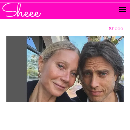
Sheee