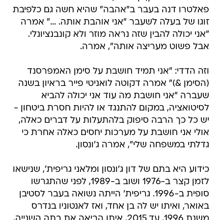
פאלטרו דנה בעבר ב"אהבה" שהיא חשה גם כלפיבת
זוגו של בעלה לשעבר "אני אוהבת אותה. ..." אמרה
"אני יכולה להבין שזה נראה מוזר ולא קונבנציונלי.
אבל פשוט מעריצה אותה", אמרה.
וזה הדדי: "אני תמיד חושבת על סימן האמפרסנד
(הסימן &)" אמרה דקוטה לואניטי פייר בראיון בשנה
שעברה "אני חושבת מה עוד אני יכולה להביא
לסיטואציה, במקום להתנגד או להיות חסרת ביטחון -
יש כל כך הרבה סיפוק בלהתעלות על דברים כאלה,
אולי אני חושבת על מערכות יחסים כאלה אחרת כי
גדלתי במשפחה שלי", אמרה ג'ונסון.
כידוע היא בתם של דון ג'ונסון ומלאני גריפית', שנישאו
לזמן קצר ב-1976 ושוב ב-1989, לפני שהתגרשו
סופית ב-1996. גריפית' הייתה נשואה בעבר לסטיבן
באואר, ואיתו יש לה בן אחד, ואז לאנטוניו בנדרס
משנת 1996, עד 2015, איתו הביאה את בתה השנייה,