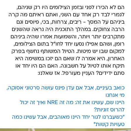
הם לא הכירו לפני ובזמן הצילומים היו רק שניהם,
לגמרי לבד רק אחד עם השני, ואתם ראיתם מה קרה
ביניהם על המסך - ריבים, צרחות, בכי, פיוסים וגם
הרבה צחוקים. במהלך התוכנית היה נראה שהשנים
מתקרבים יותר ויותר, והשמועות אמרו שהיה ביניהם
רומן, ושהם אפילו נסעו יחד לחו"ל בתום הצילומים,
למקום שבו יש מיטות. הטיול המשותף נחשף בפרק
האחרון, היא אמרה לו שאם הם יזכו במשימה היא
תיקח אותו לטיול על חשבונה. האם הם היו יחד או
סתם ידידים? העניין מעורפל. אז שאלנו:
כואב בעיניים, אבל אם עדן פינס עושה סרטוני אסוקה,
מי אנחנו
היינו שם, עשינו את זה: מה זה NRE ואיך זה יכול
להרוס זוגיות?
"כשעברנו לגור יחד היינו מאוהבים, אבל עשינו כמה
טעויות קשות"