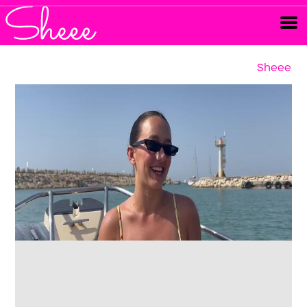
Sheee