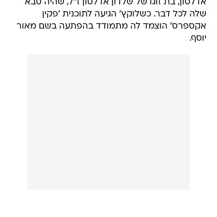
אדלסון, בת זוגו של שלדון אדלסון ז"ל, שהיה סבא
שלה לכל דבר. כשלוקץ' הגיעה לתוכנית 'פקין
אקספרס' הוצמד לה מתמודד בהפתעה בשם מאור
יוסף.