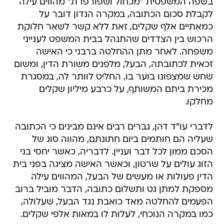
בשפה המשפטית "מכחול ושפורפרת" מהווים עילה
לקבלת סכום הכתובה, במקרה הנדון דובר על
כמאתיים אלף שקלים, זאת ללא קשר לשאר חלוקת
הרכוש בין הצדדים שהתנהל בבית המשפט לענייני
משפחה. לאחר מתן ההחלטה ברבני כי האישה
זכאית לכתובתה, הבעל, מלפנים משורת הדין, ומשום
שחש שמצפונו בוער בו, החליט לוותר לה, במסגרת
מכירת ביתם המשותף, על כרבע מיליון שקלים
מחלקו.
לדברי עו"ד דהן, גברים רבים אינם מבינים כי הכתובה
שעליה הם חותמים ביום חתונתם, מהווה סוג של
הסכם ממון לכל דבר ועניין. לדבריה, כאשר יחסי בני
הזוג עולים על שרטון, וכאשר האישה מציגה בפני בית
הדין פעולות או מעשים של הבעל, המהווים עילה
מספקת למתן גט ותשלום כתובה, הדבר מוביל ברוב
הפעמים להחלטה מאד כואבת נגד הבעל, שעלולה,
כמו במקרה הנוכחי, לעלות לו במאות אלפי שקלים.