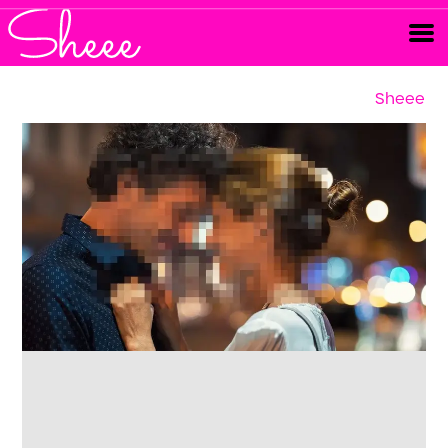
Sheee