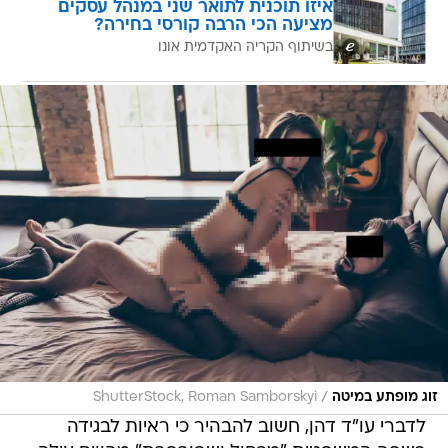
איזו תוכנית לתואר שני במנהל עסקים
מציעה הכי הרבה קורסי בחירה?
בשיתוף הקריה האקדמית אונו
/
זוג מופתע במיטה
ShutterStock, Roman Samborskyi
לדברי עו"ד דהן, חשוב להבהיר כי ראיות לבגידה