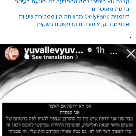
קללת 90 הימים: למה ההפרעה הזו פוגעת בעיקר
בזוגות מאושרים
דוגמנית OnlyFans מרוויחה הון ממכירת שעוות
אוזניים, רוק, ציפורניים וגרעפסים בשקית