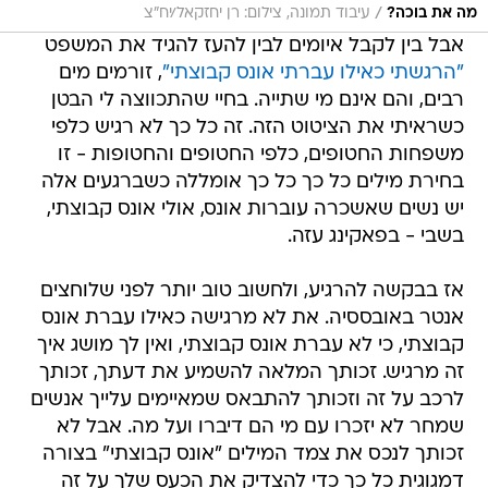
/
מה את בוכה?
עיבוד תמונה, צילום: רן יחזקאל/יח"צ
אבל בין לקבל איומים לבין להעז להגיד את המשפט
"הרגשתי כאילו עברתי אונס קבוצתי"
, זורמים מים
רבים, והם אינם מי שתייה. בחיי שהתכווצה לי הבטן
כשראיתי את הציטוט הזה. זה כל כך לא רגיש כלפי
משפחות החטופים, כלפי החטופים והחטופות - זו
בחירת מילים כל כך כל כך אומללה כשברגעים אלה
יש נשים שאשכרה עוברות אונס, אולי אונס קבוצתי,
בשבי - בפאקינג עזה.
אז בבקשה להרגיע, ולחשוב טוב יותר לפני שלוחצים
אנטר באובססיה. את לא מרגישה כאילו עברת אונס
קבוצתי, כי לא עברת אונס קבוצתי, ואין לך מושג איך
זה מרגיש. זכותך המלאה להשמיע את דעתך, זכותך
לרכב על זה וזכותך להתבאס שמאיימים עלייך אנשים
שמחר לא יזכרו עם מי הם דיברו ועל מה. אבל לא
זכותך לנכס את צמד המילים "אונס קבוצתי" בצורה
דמגוגית כל כך כדי להצדיק את הכעס שלך על זה