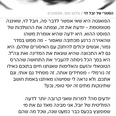
/
הסטורי של יובל לוי
צילום מסך, אינסטגרם
הפואנטה היא שאי אפשר לדבר פה, ויובל לוי, שאיננה
מטומטמת - יודעת את זה, וצפתה את ההשלכות של
הפוסט ההוא. היא ידעה שהיא אומרת משהו
שהאוירה כרגע מכתיבה שאסור - וזה ממש בסדר
גמור, אנשים יכולים להיחנק עם האיסורים שלהם. היא
גם לא התכוונה שהיא שונאת את המדינה ואת צה"ל.
היא בסך הכל ניסתה להעביר את התחושה שההרס
הטוטאלי והזעם והאלימות שאנחנו חיים בתוכם כאילו
זה נורמלי - מפחידים אותה. זה מפחיד גם אותי, וגם
אתכם. ולא נראה לי שמישהו מאיתנו באמת חושב
שתינוקות מתים זה יופי טופי, נכון?
יודעים מה? למרות שאני קרובה יותר לדעה
הפוליטית של יובל, אני מבינה מאד גם את מי
שמפוצץ בכעס כבר כמעט שנה, שכל מה שהם