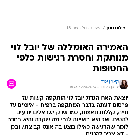
/
צילום מסך
האח הגדול רשת 13
האמירה האומללה של יובל לוי
מנותקת וחסרת רגישות כלפי
החטופות
קארין ארד
עודכן לאחרונה: 29.5.2024 / 15:48
יוצאת האח הגדול יובל לוי הותקפה קשות על
פרסום דעתה בדבר המתקפה ברפיח - איומים על
חייה, קללות ונאצות, כמו שרק ישראלים יודעים
להטיח. ואז היא רואיינה לגבי מה שקרה והיא בחרה
לומר שהרגישה כאילו בוצע בה אונס קבוצתי. ובכן
- לא צריך להגזים