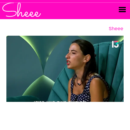
Sheee