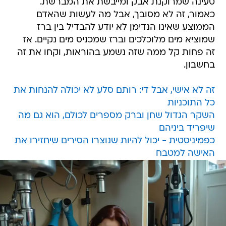
טעינה שמרוקנת אבק ומייבשת את המברשת.
כאמור, זה לא מסובך, אבל מה לעשות שהאדם
הממוצע שאינו הנדימן לא יודע להבדיל בין ברז
שמוציא מים מלוכלכים וברז שמכניס מים נקיים. אז
זה פחות קל ממה שזה נשמע בהוראות, וקחו את זה
בחשבון.
זה לא אישי, אבל די: רותם סלע לא יכולה להנחות את
כל התוכניות
השקר הגדול שחן וברק מספרים לכולם, הוא גם מה
שיפריד ביניהם
כפמיניסטית - יכול להיות שנוצרו הסירים שיחזירו את
האישה למטבח