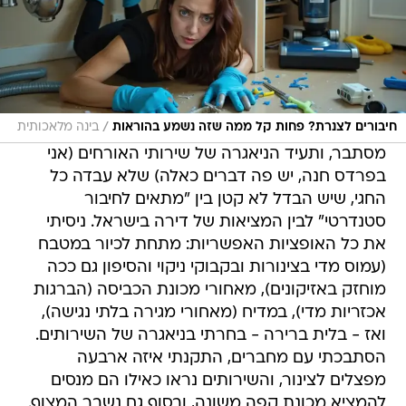
/
חיבורים לצנרת? פחות קל ממה שזה נשמע בהוראות
בינה מלאכותית
מסתבר, ותעיד הניאגרה של שירותי האורחים (אני
בפרדס חנה, יש פה דברים כאלה) שלא עבדה כל
החגי, שיש הבדל לא קטן בין "מתאים לחיבור
סטנדרטי" לבין המציאות של דירה בישראל. ניסיתי
את כל האופציות האפשריות: מתחת לכיור במטבח
(עמוס מדי בצינורות ובקבוקי ניקוי והסיפון גם ככה
מוחזק באזיקונים), מאחורי מכונת הכביסה (הברגות
אכזריות מדי), במדיח (מאחורי מגירה בלתי נגישה),
ואז - בלית ברירה - בחרתי בניאגרה של השירותים.
הסתבכתי עם מחברים, התקנתי איזה ארבעה
מפצלים לצינור, והשירותים נראו כאילו הם מנסים
להמציא מכונת קפה משונה, ובסוף גם נשבר המצוף.