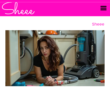
Sheee