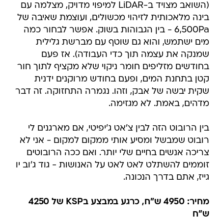
(השואב מצויד ב-LiDAR למיפוי מדויק, מצלמה עם
בינה מלאכותית לזיהוי מכשולים, ועוצמת שאיבה של
6,500Pa - בין הגבוהות בשוק. אפשר לבחור כמה
מים ישתמש, והוא גם שוטף עם מברשת גלילית
שמנקה את עצמה תוך כדי העבודה). אז פעם
בחודשים מזליפים חומר ניקוי שלא מקציף לתוך חור
קטן בתחנת המים, ופעם בחודש מרוקנים ידנית
שקית יבשה של אבק, וזהו. נגמרה התחזוקה. זה דבר
מדהים, באמת. לא מגזימה.
בין הרובוט הזה לבין צ'אט ג'יפיטי, אם מארגנים לי
רובוט שמבשל ומסיע אותי ממקום למקום - אני לא
צריכה אנשים בחיים שלי יותר. ואם ככה הרובוטים
זוממים להשתלט לאט לאט על האנושות - גוד ג'וב יו
גייז, אתם בדרך הנכונה.
מחיר: 4950 ש"ח, כרגע במבצע בKSP של 4250
ש"ח