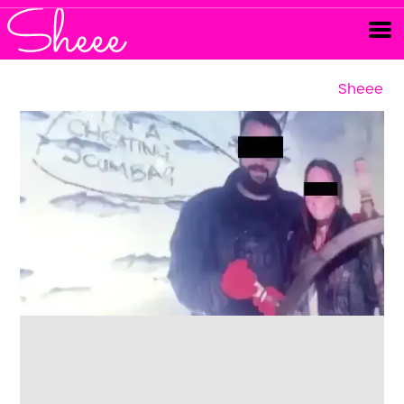
Sheee