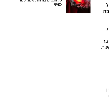
כל הנשים בורחות ממנו כמו
ל
מאש
בה
ת
בר
 בקשר,
ני ל"מקור" ששודר ברשת 13. בין