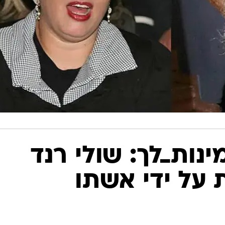
ות_לך: שולי רנד
על ידי אשתו