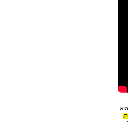
הוא
ת,