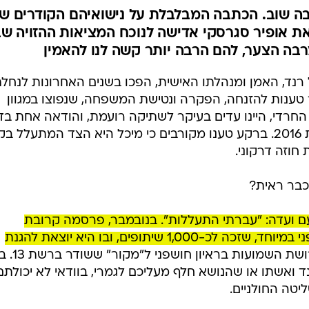
בה שוב. הכתבה המבלבלת על נישואיהם הקודרים ש
את אופיר סגרסקי אדישה לנוכח המציאות ההזויה ש
רבה הצער, להם הרבה יותר קשה לנו להאמין
רנד, האמן ומנהלתו האישית, הפכו בשנים האחרונות לנחל
 טענות להזנחה, הפקרה ונטישת המשפחה, שנפוצו במגוון
חרדי, היינו עדים בעיקר לשתיקה רועמת, והודאה אחת בד
גרימת חבלה ברשלנות לאשתו בשנת 2016. ברקע טענו מקורבים כי מיכל היא הצד המתעלל
חוזה דרקוני.
כבר ראית?
 ועדה: "עברתי התעללות". בנובמבר, פרסמה קרובת
משפחתו לימור בן מויאל פוסט חושפני במיוחד, שזכה לכ-1,000 שיתופים, ובו היא יוצאת להגנת
עכשיו, שם רנד עצמו סוף לחרושת השמועות בראיון חושפ
ואשתו או שהנושא חלף מעליכם לגמרי, בוודאי לא יכולתם
טה החולניים.