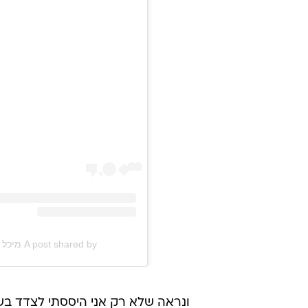
A post shared by מיכל רנד (@michalrand123)
ונראה שלא רק אני היססתי לצדד בשו