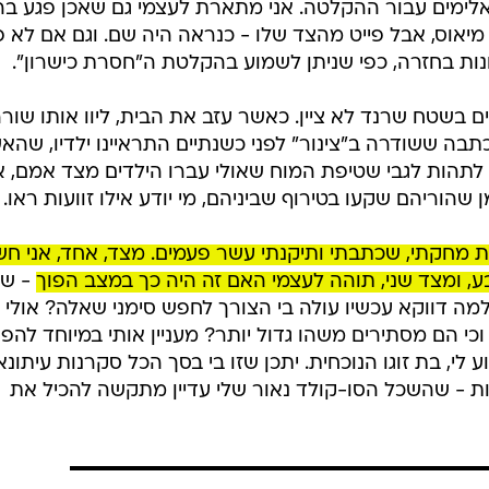
ימים עבור ההקלטה. אני מתארת לעצמי גם שאכן פגע בה
ב מיאוס, אבל פייט מהצד שלו - כנראה היה שם. וגם אם לא פ
ונות בחזרה, כפי שניתן לשמוע בהקלטת ה"חסרת כישרון".
ים בשטח שרנד לא ציין. כאשר עזב את הבית, ליוו אותו שור
ה ששודרה ב"צינור" לפני כשנתיים התראיינו ילדיו, שהאש
לתהות לגבי שטיפת המוח שאולי עברו הילדים מצד אמם, א
שהוריהם שקעו בטירוף שביניהם, מי יודע אילו זוועות ראו.
ת מחקתי, שכתבתי ותיקנתי עשר פעמים. מצד, אחד, אני ח
, ומצד שני, תוהה לעצמי האם זה היה כך במצב הפוך
- שב
מה דווקא עכשיו עולה בי הצורך לחפש סימני שאלה? אולי כ
כי הם מסתירים משהו גדול יותר? מעניין אותי במיוחד להפנ
 לי, בת זוגו הנוכחית. יתכן שזו בי בסך הכל סקרנות עיתונא
דות - שהשכל הסו-קולד נאור שלי עדיין מתקשה להכיל את