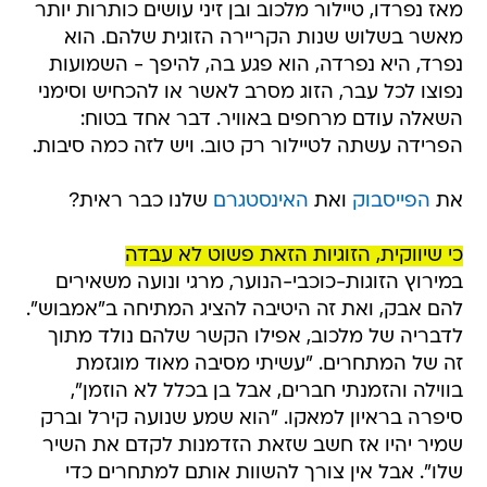
מאז נפרדו, טיילור מלכוב ובן זיני עושים כותרות יותר
מאשר בשלוש שנות הקריירה הזוגית שלהם. הוא
נפרד, היא נפרדה, הוא פגע בה, להיפך - השמועות
נפוצו לכל עבר, הזוג מסרב לאשר או להכחיש וסימני
השאלה עודם מרחפים באוויר. דבר אחד בטוח:
הפרידה עשתה לטיילור רק טוב. ויש לזה כמה סיבות.
את
הפייסבוק
ואת
האינסטגרם
שלנו כבר ראית?
כי שיווקית, הזוגיות הזאת פשוט לא עבדה
במירוץ הזוגות-כוכבי-הנוער, מרגי ונועה משאירים
להם אבק, ואת זה היטיבה להציג המתיחה ב"אמבוש".
לדבריה של מלכוב, אפילו הקשר שלהם נולד מתוך
זה של המתחרים. "עשיתי מסיבה מאוד מוגזמת
בווילה והזמנתי חברים, אבל בן בכלל לא הוזמן",
סיפרה בראיון למאקו. "הוא שמע שנועה קירל וברק
שמיר יהיו אז חשב שזאת הזדמנות לקדם את השיר
שלו". אבל אין צורך להשוות אותם למתחרים כדי