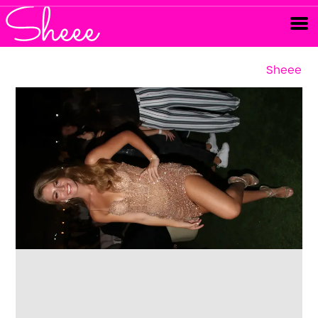
Sheee