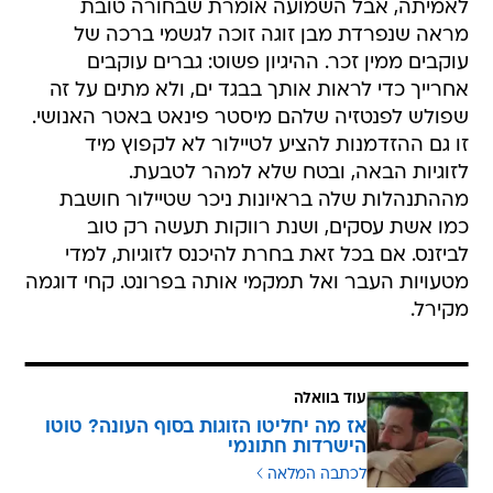
לאמיתה, אבל השמועה אומרת שבחורה טובת
מראה שנפרדת מבן זוגה זוכה לגשמי ברכה של
עוקבים ממין זכר. ההיגיון פשוט: גברים עוקבים
אחרייך כדי לראות אותך בבגד ים, ולא מתים על זה
שפולש לפנטזיה שלהם מיסטר פינאט באטר האנושי.
זו גם ההזדמנות להציע לטיילור לא לקפוץ מיד
לזוגיות הבאה, ובטח שלא למהר לטבעת.
מההתנהלות שלה בראיונות ניכר שטיילור חושבת
כמו אשת עסקים, ושנת רווקות תעשה רק טוב
לביזנס. אם בכל זאת בחרת להיכנס לזוגיות, למדי
מטעויות העבר ואל תמקמי אותה בפרונט. קחי דוגמה
מקירל.
עוד בוואלה
אז מה יחליטו הזוגות בסוף העונה? טוטו
הישרדות חתונמי
לכתבה המלאה