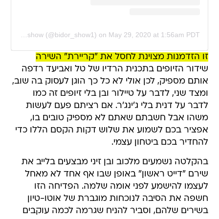
A post shared by bidor_show (@bidor_show1)
on
May 29, 2020 at 1:56am PDT
זו הזדמנות מצוינת לחסל את "קריירת" השירה
שידור הזיופים בתכנית הרדיו של טל ואביעד רדפה
אותם מספיק, לכן אולי לא כל כך הוגן לעסוק בה שוב,
ומצד שני, לדבר על טיילור ובן בלי זיופים זה כמו
לדבר על דנית בלי ג'ינג'ר. אם רציתם פעם לעשות
משהו אבל חשבתם שאתם לא מספיק טובים בו,
אפציר בכם לשמוע את שלוש דקות הקסם הללו כדי
להחדיר בכם ביטחון עצמי.
בהקלטה נשמעים מלכוב ובן זיני מבצעים בלייב את
שירם "דייט ראשון" באופן שבו אף אחד לא מאחל
לעצמו להישמע לפני אומה שלמה. הפדיחה הזו
חשפה את הסיבה לנוכחות מוגברת של אוטו-טיון
בשירים שלהם, וסביר להניח שגרמה לכמה עוקבים