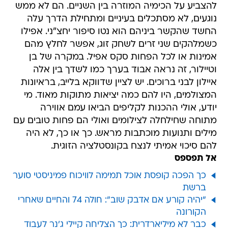
להצביע על הכימיה המוזרה בין השניים. הם לא ממש
נוגעים, לא מסתכלים בעיניים ומתחילת הדרך עלה
החשד שהקשר ביניהם הוא נטו סיפור יחצ"ני. אפילו
כשמלהקים שני זרים לשחק זוג, אפשר לחלץ מהם
אמינות או לכל הפחות סקס אפיל. במקרה של בן
וטיילור, זה נראה אבוד בערך כמו לשדך בין אלה
איילון לבני ברוכים. יש לציין שדווקא בלייב, בראיונות
המצולמים, היו להם כמה יציאות מתוקות מאוד. מי
יודע, אולי ההכנות לקליפים הביאו עמם אווירה
מתוחה שחילחלה לצילומים ואולי הם פחות טובים עם
מילים ותנועות מוכתבות מראש. כך או כך, לא היה
להם סיכוי אמיתי לנצח בקונסטלציה הזוגית.
אל תפספס
כך הפכה קופסת אוכל תמימה לוויכוח פמיניסטי סוער
ברשת
"יהיה קורע אם אדבק שוב": חולה 74 והחיים שאחרי
הקורונה
כבר לא מיליארדרית: כך הצליחה קיילי ג'נר לעבוד