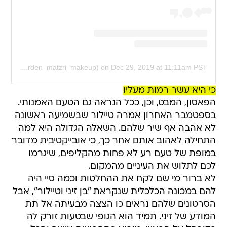
A post shared by ??ℝ??ℕ ???ℤℝ? (@yarden_matzri_makeup)
on
Dec 29, 2019 at 11:11am PST
כי היא עשר רמות מעליו
הפאסון, המבט, וכן, ככל הנראה גם הטעם האמנותי.
בספטמבר האחרון אמרה טיילור שבשמיעה ראשונה
לא אהבה אף שיר שלהם. השאלה הגדולה היא למה
התחילה לאהוב אותם אחר כך, כי אובייקטיבית מדובר
במופת של טעם רע לא פחות מהקליפים, שיגרמו
לכם לתלוש את העיניים מהמקום.
לא ברור מי שם לקח את ההחלטות וכמה סיי היה
להם במכונה הכלכלית שנקראת "בן זיני וטיילור", אבל
הסרטונים שלהם נראים כו הצצה מבעיתה אל תת
המודע של זיני. תמיד הוא הגופי שבטעות זורק לה