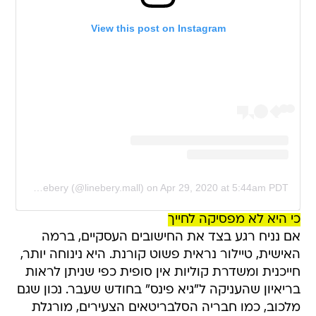
View this post on Instagram
A post shared by Linebery (@linebery.mall)
on
Apr 29, 2020 at 5:44am PDT
כי היא לא מפסיקה לחייך
אם נניח רגע בצד את החישובים העסקיים, ברמה
האישית, טיילור נראית פשוט קורנת. היא נינוחה יותר,
חייכנית ומשדרת קוליות אין סופית כפי שניתן לראות
בריאיון שהעניקה ל"גיא פינס" בחודש שעבר. נכון שגם
מלכוב, כמו חבריה הסלבריטאים הצעירים, מורגלת