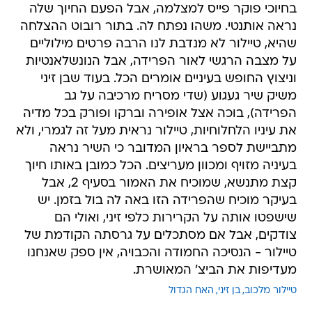
בחיוכי פוקר פייס למצלמה, אבל הפעם החיוך שלה
נראה אותנטי. משהו נפתח לה. בתור רובוט ההצלחה
שהיא, טיילור לא מנדבת לנו הרבה פרטים מילוליים
על מצבה הרגשי לאור הפרידה, אבל הנונשלאנטיות
וניצוץ החופש בעיניים אומרים הכל. בעוד שבן זיני
משיק שיר געגוע (שדי מסריח מרכיבה על גב
הפרידה), בוכה אצל אופירה וברקו ופורק בכל מדיה
את עיניו הלחלוחיות, טיילור נראית מעל זה לגמרי, ולא
מתביישת לספר בראיון המדובר כי השיר נראה
בעיניה מזויף ומכוון מעריצים. הכל כמובן באותו חיוך
קצת מתנשא, שמוכיח את האמור בסעיף 2, אבל
בעיקר מוכיח שהפרידה הזו באה לה בול בזמן. יש
שישפטו אותה על הקרירות כלפי זיני, ואולי הם
צודקים, אבל אם מסתכלים על גרסתה הקודמת של
טיילור - הנסיכה החמודה והכבויה, אין ספק שאנחנו
מעדיפות את הביצ' המאושרת.
טיילור מלכוב
בן זיני
האח הגדול