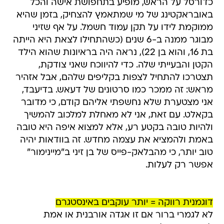
כדורסל על הראש, מופיע בתחפושת אישה והכל
באובראקטינג של מי שמתאמץ להצחיק, בזמן שהיא
ממוקמת לידו על תקן עמוד חשמל. על אף שזיני
מבוגר ממנה ב-6 שנים (כשהתחילו לצאת היא הייתה
בת 16, והוא בן 22), נראה היה בראיונות שהוא הילד
הקטן והבעייתי שלה. כדי להיווכח שאני צודקת,
תצטרכו להתחיל לצפות בקליפים שלהם, אבל אזהיר
מראש: זה ממכר כמו סרטונים של דעאש. בדיעבד,
אני מצטערת שלא נחשפתי אליהם קודם, כי מדובר
בקאלט. עם זאת, אני לא מאחלת למלכוב להמשיך
ולהיות טובה בקטע רע, אלא למצוא איפה היא טובה
באמת ולהמציא את עצמה מחדש. זה בוודאות יהיה
טוב יותר, כי מהבלאק-פייס של בן זיני ב"מיינימור"
אפשר רק לעלות.
דוגמנית רווקה = יותר עוקבים באינסטגרם
לא לגמרי ברור אם זו אגדה אורבנית או אמת