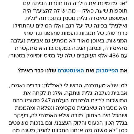
"אני מדמיינת את הילדה הזו חוזרת הביתה עם
תוספות שיער, כאילו - מה יש לה להציע?" היה
המשפט שאמרה גלית גוטמן בתוכניתה "גלית
ואילנית" בפינה של יעל רגב, ואלו המילים שהתחילו
כדור שלג של תגובות נזעמות שהופנו נגד שתי
המגישות. באופן מאוד לא מפתיע גם אביבית נעלבה
מהאמירה, וכמובן הגיבה במקום בו היא מתקשרת
עם 436 אלף העוקבים שלה על בסיס יומיומי: בסטורי.
את
הפייסבוק
ואת
האינסטגרם
שלנו כבר ראית?
למי שלא מעודכנת, הרשו לי לאמ"לק: דברים נאמרו,
אביבית נעלבה, גלית שתקה. אילנית לקחה את
המושכות לידיים ולמחרת העלתה 247 סטוריז בהם
היא מסבירה שאביבית מקסימה ונפלאה ומהממת
ושהכל היה בצחוק. מודה שלא האמנתי לה, בעיקר
בגלל הטון הכעוס והלוק העצבני, וגם בזכות משפטים
כמו "לא משנה מה אנחנו התכוונו להגיד, משנה מה