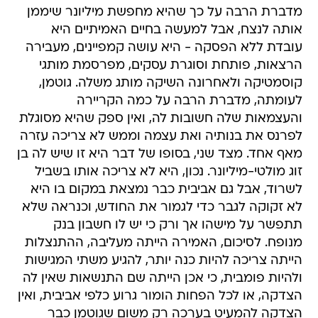
מדברת הרבה על כך שהיא מחפשת מיליונר שיממן
אותה לנצח, אבל למעשה בחיים האמיתיים היא
עובדת ללא הפסקה - היא עושה קמפיינים, מעבירה
הרצאות, פותחת וסוגרת עסקים, מפרסמת מותגי
קוסמטיקה ולאחרונה השיקה מותג משלה. גוטמן,
לעומתה, מדברת הרבה על כמה הקריירה
והעצמאות שלה חשובות לה, ואין ספק שהיא מסוגלת
לפרנס את בנותיה ואת עצמה וממש לא צריכה עזרה
מאף אחד. מצד שני, בסופו של דבר היא זו שיש לה בן
זוג מולטי-מיליונר. נכון, היא לא צריכה אותו בשביל
לשרוד, אבל גם אביבית כבר נמצאת במקום בו היא
לא זקוקה לגבר כדי לגמור את החודש, וכנראה שלא
תתפשר על מישהו אך ורק כי יש לו חשבון בנק
מנופח. לסיכום, האמירה הייתה מעליבה, ההתנצלות
הייתה צריכה להיות כנה יותר, להגיע משתי המגישות
ולהיות פומבית, כי אכן הייתה שם התנשאות שאין לה
הצדקה, או לכל הפחות הומור גרוע כלפי אביבית, ואין
הצדקה להמעיט בערכה רק משום שגוטמן כבר