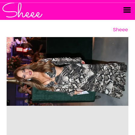
Sheee