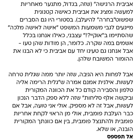
אביבית הרגישה" (שזה, בגדול, מתנער מאחריות
למעשה ומציג את אביבית כאישה קטנונית
שפשוט"בחרה" להיעלב). בסטורי היו גם הסברים
מייגעים לגבי משמעות המשפט "אישה לאישה מלכה"
שהסתיימו ב"אוקיי?!" עצבני, כאילו אנחנו בכלל
אשמים במה שקרה. כלומר, הן מודות שהן טעו -
אבל אנחנו גם טעינו יחד עם אביבית כי לא הבנו את
ההומור המשובח שלהן.
אבל לפחות היא הגיבה, שזה יותר ממה שגלית טרחה
לעשות. אילנית אמנם אמרה ש"גלית הרימה אליה
טלפון והסבירה קודם כל את הכוונה המקורית
וביקשה אלף סליחות" שזה ללא ספק הדבר הנכון
לעשות, אבל זה לא מספיק. אולי אני טועה, אבל אם
כבר העלבת פומבית, אולי מן הראוי לקחת אחריות
פומבית ולהתנצל פומבית, בין אם כוונתך המקורית
הובנה, או שלא.
אל תפספס