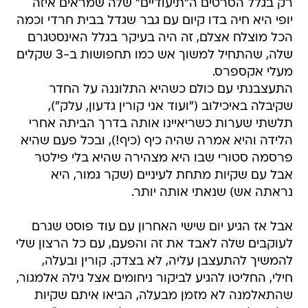
רק בגלל הסרטים ה"תיעודיים" שלה שמראים איזה
יופי היא חיה בדו קיום עם גבר שגדל בבית חרדי וכמה
הכל מוצלח אצלם, זה היה בעיקר בגלל האינסטגרם
שלה, שהתחיל למשוך אש כמו תחפושות ב-3 שקלים
מעלי אקספרס.
התעצבנתי עם כולם כשהיא התלוננה על החדר
שקיבלה באיכילוב ("ועוד אני קורין גדעון, עלק"),
תלשתי שערות כשריאיינו אותה בדרך הביתה אחרי
הלידה והיא אמרה שהיה כיף (כיף!), ובכל פעם שהיא
פרסמה סטורי שבו היא מצהירה שהיא בלי פילטר
אבל עם שקיות מתחת לעיניים (שקר גמור, היא
נראתה אש) שנאתי אותה יותר.
אבל אז הגיע יום שישי האחרון עם עוד פוסט שגרם
לעוקבים שלה לאבד את זה והפעם, עם כל הרצון שלי
להמשיך להתעצבן עליה, לא בצדק. קורין ובעלה,
חילי, החליטו להגיע לביקור ניחומים אצל גילה אלמגור,
שהתאלמנה לא מזמן מבעלה, הביאו איתם שקיות