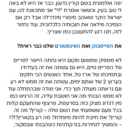
יפה ואלמונית בשם קורין גדעון. כבר אז היא לא באה
לי טוב בעין, וכשאני אומרת "לי" אני מתכוונת לנו, עם
ישראל היקר שאוהב סיפורי סינדרלה אבל רק אם
הנסיכה מילאה את חובותיה כלכלוכית. עוד נחזור
לזה, תנו רגע להתעצבן כמו שצריך.
את
הפייסבוק
ואת
האינסטגרם
שלנו כבר ראית?
לא מספיק שמשום מקום היא נחתה היישר לפריים
של הפריים טיים, היא גם עשתה את זה בעידודו
ובתמיכתו של ארז טל, אחד האנשים הכי חזקים
בערוץ 2 של אותם ימים, עשתה את זה ממש לא רע
וגם נראתה מעולה תוך כדי. אני מודה שבהתחלה עוד
לא ממש הבנתי מה אני חושבת עליה, זה הרגיש כמו
מין דגדוג מציק כזה בסרעפת, פרצוף שהתעקם קלות
בכל פעם ששמעתי את השם שלה - קורין? מה זה
קורין? את חייבת להיות מיוחדת? מה רע בקארין?!?!
- והמשיך לנחירות בוז קולניות כשהבנתי שבמקור,