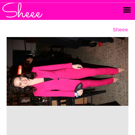
Sheee