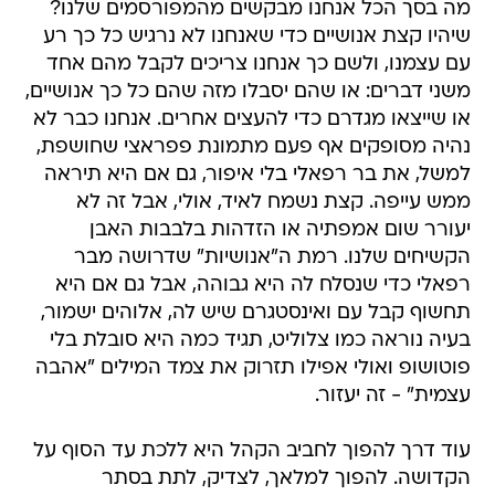
מה בסך הכל אנחנו מבקשים מהמפורסמים שלנו?
שיהיו קצת אנושיים כדי שאנחנו לא נרגיש כל כך רע
עם עצמנו, ולשם כך אנחנו צריכים לקבל מהם אחד
משני דברים: או שהם יסבלו מזה שהם כל כך אנושיים,
או שייצאו מגדרם כדי להעצים אחרים. אנחנו כבר לא
נהיה מסופקים אף פעם מתמונת פפראצי שחושפת,
למשל, את בר רפאלי בלי איפור, גם אם היא תיראה
ממש עייפה. קצת נשמח לאיד, אולי, אבל זה לא
יעורר שום אמפתיה או הזדהות בלבבות האבן
הקשיחים שלנו. רמת ה"אנושיות" שדרושה מבר
רפאלי כדי שנסלח לה היא גבוהה, אבל גם אם היא
תחשוף קבל עם ואינסטגרם שיש לה, אלוהים ישמור,
בעיה נוראה כמו צלוליט, תגיד כמה היא סובלת בלי
פוטושופ ואולי אפילו תזרוק את צמד המילים "אהבה
עצמית" - זה יעזור.
עוד דרך להפוך לחביב הקהל היא ללכת עד הסוף על
הקדושה. להפוך למלאך, לצדיק, לתת בסתר