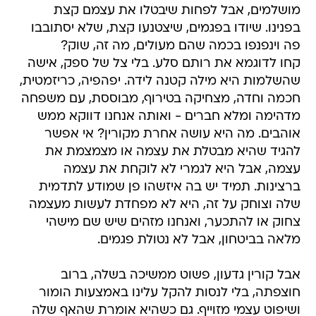
מושלמים, אבל לפחות שיבטלו את עצמם קצת
בפנינו. שיודו בפגמים, שיצטנעו קצת, שלא יסתובבו
פה וינפנפו בכמה שהם מעולים, מה זה, שוק?
קחו לדוגמא את רותם סלע. בלי צל של ספק, אישה
שהשלמות היא מילה קטנה לידה. יפהפיה, כריזמטית,
חכמה וחדה, מצחיקה בטירוף, מבוססת, עם משפחה
מדהימה ומלא חברים - ואותה אנחנו דווקא ממש
אוהבים. מה היא עושה אחרת מקורין? אי אפשר
להגיד שהיא מבטלת את עצמה או מצמצמת את
עצמה, אבל היא לגמרי לא לוקחת את עצמה
ברצינות. תמיד יש בה איזשהו פן שמודע לתדמית
שלה וצוחק על זה, היא לא מפחדת לעשות מעצמה
צחוק או להתכער, ואנחנו מזהים שיש שם מישהי
מלאה בביטחון, אבל לא נטולת פגמים.
אבל קורין גדעון, פשוט ממשיכה בשלה, ברוב
חוצפתה, בלי לנסות להקל עלינו באמצעות הומור
ושיפוט עצמי מזוייף. גם כשהיא אומרת שהאף שלה