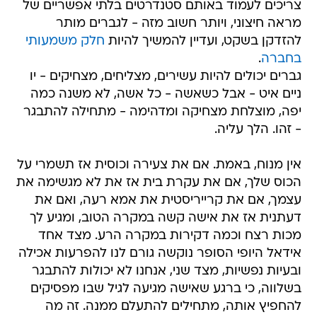
צריכים לעמוד באותם סטנדרטים בלתי אפשריים של
מראה חיצוני, ויותר חשוב מזה - לגברים מותר
להזדקן בשקט, ועדיין להמשיך להיות
חלק משמעותי
בחברה
.
גברים יכולים להיות עשירים, מצליחים, מצחיקים - יו
ניים איט - אבל כשאשה - כל אשה, לא משנה כמה
יפה, מוצלחת מצחיקה ומדהימה - מתחילה להתבגר
- זהו. הלך עליה.
אין מנוח, באמת. אם את צעירה וכוסית אז תשמרי על
הכוס שלך, אם את עקרת בית אז את לא מגשימה את
עצמך, אם את קרייריסטית את אמא רעה, ואם את
דעתנית אז את אישה קשה במקרה הטוב, ומגיע לך
מכות רצח וכמה דקירות במקרה הרע. מצד אחד
אידאל היופי הסופר נוקשה גורם לנו להפרעות אכילה
ובעיות נפשיות, מצד שני, אנחנו לא יכולות להתבגר
בשלווה, כי ברגע שאישה מגיעה לגיל שבו מפסיקים
להחפיץ אותה, מתחילים להתעלם ממנה. זה מה