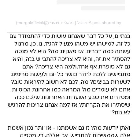
A post shared by מרגול | מרגלית צנעני (@margolofficial)
בנתיים, על כל דבר שאנחנו עושות כדי להתמודד עם
כל זה, למישהו יש משהו מגעיל להגיד. נו, כן, מרגול
עשתה כמה דברים. אז פאקינג מה? היא לא מנסה
להסתיר את זה, והיא לא צריכה להתבייש בזה, והיא
גם לא סופרת אף אחד.ולמה היא צריכה? אתם
מתביישים ללכת לחדר כושר כל יום ולעשות טרימינג
לשערות בביצים? מה, לכם לא חשוב להיראות טוב?
אתם לא עומדים מול המראה כמו אחרונת הכוסיות
ומסדרים את שבע השערות האחרונות שלכם ככה
שיסתירו את הקרחת? אז למה אנחנו צריכות להרגיש
לא נוח?
ואתן יודעות מה? זו גם אשמתנו - או יותר נכון אשמת
אלה שממשיכות להתבייש. אז יאללה, די, מספיק