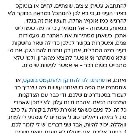
להתחבא. עשיתן ציצים, שפתיים, לחיים או בוטוקס
בצידי העיניים, כי בא לכן להסתכל במראה בבוקר ולא
להרגיש כמו אוכף? אחלה. תעשו את זה בגלוי,
בגאווה, בשמחה - אל תסתירו, כי זה מה שמחליש
אתכן. כשאתן מסתירות את האתגרים, מעמידות
פנים, ומשקרות בקשר לגילכן כדי להישאר נחשקות
בעיני כמה טמבלים, אתן רק נותנות להם נשק. את מי
שלא מסתתר אי אפשר להוציא מהארון, ולמי שלא
מתבייש בשום דבר - אי אפשר לעשות שיימינג.
ואתם, או
שתתנו לנו להזדקן ולהתקמט בשקט
, או
שתסתמו את הפה כשאנחנו עושות מה שצריך כדי
לעמוד בסטנדרטים שלכם. ודי כבר עם הצדקנות
המרגיזה הזאת. אהבת חינם עלק. לא ייתכן שאחרי
כל זה, כל פעם כשאני אומרת מילת ביקורת על סלב
סוג ז' באיזה ריאליטי סוג ג' אומרים לי שמגיע לי למות.
וואללה, יכול להיות, אבל שני דברים יש לי לומר לכם.
1. בניגוד אליכם, אני מעולם לא טענתי שאני חיובית,