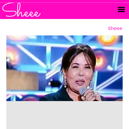
Sheee