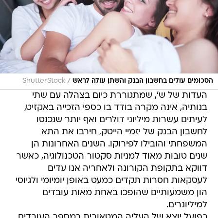
/
הסכומים עולים בחשבון הבנק והשתן עולה לראש
ShutterStock
העדות של ש', שמתגוררת כיום בצהלה עם שתי
בנותיה, אינה מקרה בודד בו כספי הזכייה באקזיט,
לעיתים עשרות מיליוני דולרים ואף יותר שנכנסו
לחשבון הבנק של יזמיי הייטק, חירבו את התא
המשפחתי והובילו לפירוקו. השנים האחרונות הן
שנים טובות מאוד למניות סקטור הטכנולוגיה, כאשר
דווקא בתקופת הקורונה ולאחריה אנו עדים
לעסקאות חסרות תקדים כמעט באופן יומיומי ולגיוסי
הון משמעותיים שהופכו באחת מאות עובדים
למיליונרים.
כפועל יוצא של העליה המטאורית במספר העובדים