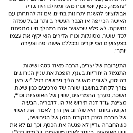
"עוצמה, כסף, יופי וכוח מאז ומעולם היוו שריד
אבולוציוני להשגת יתרונות בחיים. אם זה להתחתן עם
האישה הכי יפה או הגבר העשיר ביותר ובעל עמדה
נחשקת. לא פלא שכאשר אדם במהלך חייו מתפתח
לכדי עושר, מסוגלות וכוח אדירים הוא יקיף את עצמו
בצעצועים הכי יקרים ובכללם אישה יפה וצעירה
יותר".
התערובת של יצרים, הרבה מאוד כסף ושיטות
התגמול הייחודיות בענף, הופכת את עניין הגירושים
בהייטק, לשונים מאשר הליך גירושים רגיל. "יש כאן
צורך לקחת בחשבון שורה של מרכיבים כגון שיטת
השכר, מערך התמריצים, שוויין של האופציות וכו'",
מציינת עו"ד דנה תירוש אליהו. לדבריה, הבעיה
הקשה ביותר היא שלרוב אין דרך לאמוד את השווי
של חברת הזנק בנקודת הזמן של הגירושים,
כשהחברה עדיין לא פגשה את הכסף, וכך גם לא את
שווי האופציה, בניגוד לאיזון משאבים של נכסי נדל"ן