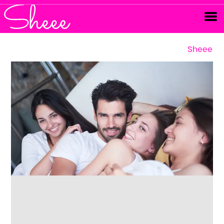
Sheee