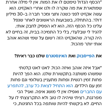
"הכסף הגדול טימטם לו את המוח. אין לי מילה אחרת
שמתארת את מה שקרה לו ולנו אחרי האקזיט. הוא
עשה אקזיט לפני כשנה וחצי ומכר חברה ב-30 מיליון
דולר. בהתחלה, בשבועות הראשונים לאחר שנפל
עלינו כל הכסף הזה, הוא לא הפסיק לחבק אותי,
להגיד לי שבלעדי, בלי כל התמיכה בבית, זה בחיים לא
היה קורה. שהאקזיט הזה רשום על שמי ושהוא אוהב
אותי יותר מהכול.
את
הפייסבוק
ואת
האינסטגרם
שלנו כבר ראית?
"אבל איזה אוהב ואיזה הכול. לאט לאט קלטתי
שמשהו משתנה בתקשורת שלנו. הוא הפך להיות
פחות זמין רגשית ופחות מתעניין בשלומי וגם פחות
זמן עם הילדים.
הוא התחיל לצאת כל ערב, להתפרע
עם החברים
ואפילו אין לי מושג איפה. ואני? הכי
מפרגנת, רציתי שיהיה לו טוב ולא התקרצצתי לו על
החיים. לא ביקשתי להיות שותפה בכל החגיגות, כי