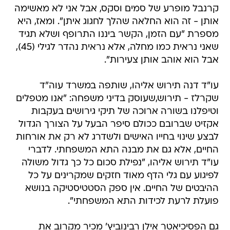
קרנבל מופרע של סמים וסקס, אבל אני לא מאשימה
אותן - זה הוא החלאה שהלך לחגוג איתן". ומאז, היא
מספרת "עם הזמן, הקשר ביננו התרופף ושלא תגיד
שאני נראית כמו מחלה, אלא נראית נהדר לגילי (45),
אבל הוא אוהב אותן צעירות".
עו"ד דנה תירוש אליהו, שותפה במשרד עוה"ד
שקרלז - תירוש,שעוסק בדיני משפחה: "אנו מטפלים
וטיפלנו בשורה ארוכה של תיקי גירושים בעקבות
אקזיט שברובם ככולם סיפר הבעל על הצורך הגדול
לבצע שינוי בחייו האישים ולשדרג לא רק את אורחות
החיים, אלא גם את מבנה התא המשפחתי. לדברי
עו"ד תירוש אליהו, "נפילת סכום כל כך גדול משולה
לפיגוע עם גלי הדף מאוד חזקים שמקרינים על כל
ההיבטים של החיים. אין ספק הסטטיסטיקה בנושא
פועלת לרעת לכידות התא המשפחתי".
גם הפסיכיאטר אילן רבינוביץ' מכיר מקרוב את