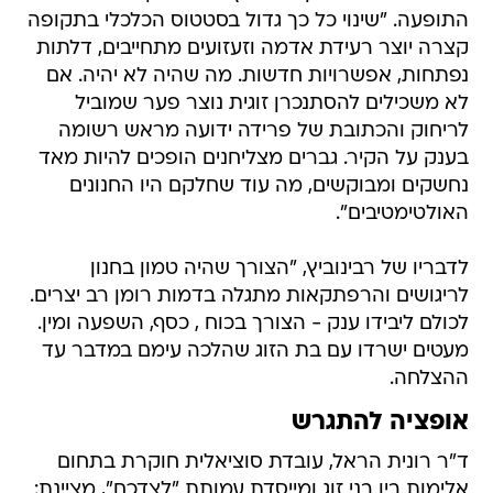
התופעה. "שינוי כל כך גדול בסטטוס הכלכלי בתקופה
קצרה יוצר רעידת אדמה וזעזועים מתחייבים, דלתות
נפתחות, אפשרויות חדשות. מה שהיה לא יהיה. אם
לא משכילים להסתנכרן זוגית נוצר פער שמוביל
לריחוק והכתובת של פרידה ידועה מראש רשומה
בענק על הקיר. גברים מצליחנים הופכים להיות מאד
נחשקים ומבוקשים, מה עוד שחלקם היו החנונים
האולטימטיבים".
לדבריו של רבינוביץ, "הצורך שהיה טמון בחנון
לריגושים והרפתקאות מתגלה בדמות רומן רב יצרים.
לכולם ליבידו ענק - הצורך בכוח , כסף, השפעה ומין.
מעטים ישרדו עם בת הזוג שהלכה עימם במדבר עד
ההצלחה.
אופציה להתגרש
ד"ר רונית הראל, עובדת סוציאלית חוקרת בתחום
אלימות בין בני זוג ומייסדת עמותת "לצדכם", מציינת: