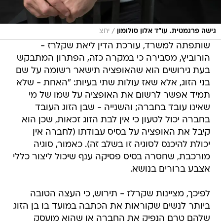
/
גישה פרגמטית. עו"ד אלון סולומון
יחצ
שותפתה למשרד, עורכת הדין ליאת שקלרז -
הורוביץ, מסבירה כי במקרה כזה, הפתרון המתבקש
בעת גירושים הוא שהאופציה תישאר רשומה על שם
בני הזוג, אלא שאז עולות שתי בעיות: "האחת - שלא
תמיד אפשר לרשום את האופציה על שמו של מי
שאינו עובד בחברה; והשנייה - שבן הזוג העובד
בחברה יכול לטעון כי אין לבת הזוג זכאות, שכן הוא
קיבל את האופציה על בסיס עבודתו (לחברה אין
יכולת להיכנס לסוגיה זו בשלב זה). כאמור, סוגיה
מורכבת, שחסרה בסיס פסיקה ענף שיכול ליצור כללי
אצבע ברורים בנושא.
לפיכך, מציינות שקרלז - תירוש, כי העצה הטובה
ביותר לנשים שקוראות את הכתבה במועד בו בן הזוג
שלהם טרם הנפיק את החברה או שהוא מועסק