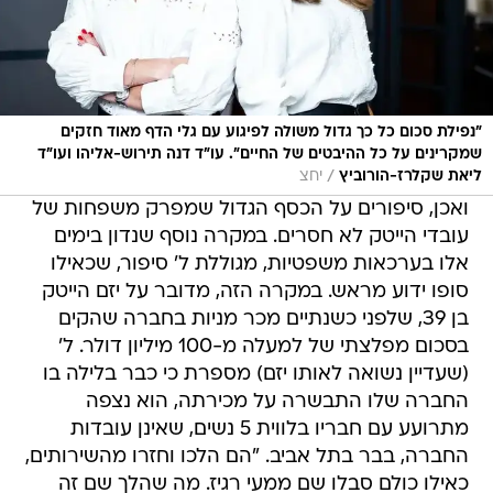
"נפילת סכום כל כך גדול משולה לפיגוע עם גלי הדף מאוד חזקים
שמקרינים על כל ההיבטים של החיים". עו"ד דנה תירוש-אליהו ועו"ד
/
ליאת שקלרז-הורוביץ
יחצ
ואכן, סיפורים על הכסף הגדול שמפרק משפחות של
עובדי הייטק לא חסרים. במקרה נוסף שנדון בימים
אלו בערכאות משפטיות, מגוללת ל' סיפור, שכאילו
סופו ידוע מראש. במקרה הזה, מדובר על יזם הייטק
בן 39, שלפני כשנתיים מכר מניות בחברה שהקים
בסכום מפלצתי של למעלה מ-100 מיליון דולר. ל'
(שעדיין נשואה לאותו יזם) מספרת כי כבר בלילה בו
החברה שלו התבשרה על מכירתה, הוא נצפה
מתרועע עם חבריו בלווית 5 נשים, שאינן עובדות
החברה, בבר בתל אביב. "הם הלכו וחזרו מהשירותים,
כאילו כולם סבלו שם ממעי רגיז. מה שהלך שם זה