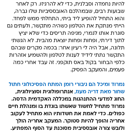
להיות נחמדה וסבלנית, כדי לא להרגיזו. רק לאחר
שבועות רבים, שבמהלכם האובססיביות שלו גברה,
והוא התחיל להופיע ליד ביתי, התחלתי ממש לפחד.
הייתי מנתקת את הטלפון כשהיה מתקשר, ולעתים גם
סוגרת אותו לגמרי, מגיפה תריסים כדי שלא יציץ
לתוך דירתי, ופחות ופחות יוצאת מהבית. לא הגשתי
תלונה, אבל היה לי רעיון אחר: בכמה מקרים שבהם
התקשר נתתי לידיד לענות לטלפון ולהשמיע אזהרות
כלפי הבחור בקול באס תוקפני. זה עבד אחרי כמה
פעמים, והמעקב הפסיק.
נמרוד ומיכל הם גיבורי רומן המתח הפסיכולוגי חתול
שחור מאת דריה מעוז,
אנתרופולוגית וסוציולוגית,
החוג למדעי ההתנהגות במכללה האקדמית הדסה.
נמרוד מתחיל לחשוד שאשתו בוגדת בו ומנהלת חיים
כפולים. כדי לאמת את חשדותיו הוא מתחיל לעקוב
אחריה והופך להיות סטוקר. המעקב אחריה הולך
ולובש צורה אובססיבית מסוכנת עד הסוף המפתיע.