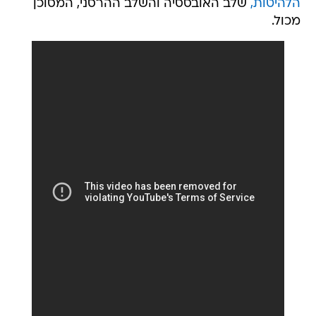
הלהיטות,
שלב האובססיה והשלב ההרסני, המסוכן
מכול.