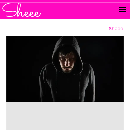
Sheee