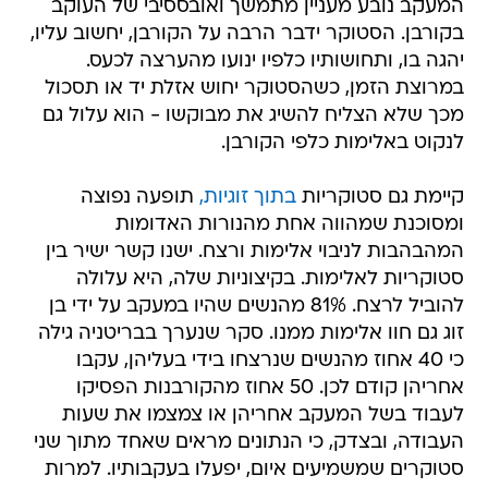
המעקב נובע מעניין מתמשך ואובססיבי של העוקב
בקורבן. הסטוקר ידבר הרבה על הקורבן, יחשוב עליו,
יהגה בו, ותחושותיו כלפיו ינועו מהערצה לכעס.
במרוצת הזמן, כשהסטוקר יחוש אזלת יד או תסכול
מכך שלא הצליח להשיג את מבוקשו - הוא עלול גם
לנקוט באלימות כלפי הקורבן.
קיימת גם סטוקריות
בתוך זוגיות,
תופעה נפוצה
ומסוכנת שמהווה אחת מהנורות האדומות
המהבהבות לניבוי אלימות ורצח. ישנו קשר ישיר בין
סטוקריות לאלימות. בקיצוניות שלה, היא עלולה
להוביל לרצח. 81% מהנשים שהיו במעקב על ידי בן
זוג גם חוו אלימות ממנו. סקר שנערך בבריטניה גילה
כי 40 אחוז מהנשים שנרצחו בידי בעליהן, עקבו
אחריהן קודם לכן. 50 אחוז מהקורבנות הפסיקו
לעבוד בשל המעקב אחריהן או צמצמו את שעות
העבודה, ובצדק, כי הנתונים מראים שאחד מתוך שני
סטוקרים שמשמיעים איום, יפעלו בעקבותיו. למרות