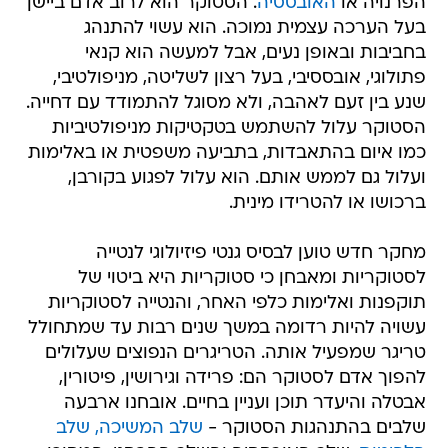
הפרנויה או
האובססיה
. הסטוקר הוא לרוב אדם ביישן
בעל הערכה עצמית נמוכה. הוא עשוי להתנהג
בחביבות ובאופן נעים, אבל למעשה הוא קנאי
פתולוגי, אובססיבי, בעל רצון לשליטה, מניפולטיבי,
שנע בין זעם לאהבה, ולא מסוגל להתמודד עם דחייה.
הסטוקר עלול להשתמש בטקטיקות מניפולטיביות
כמו איום בהתאבדות, בתביעה משפטית או באלימות
ועלול גם לממש אותם. הוא עלול לפגוע בקורבן,
ברכושו או להטרידו מינית.
מחקר חדש טוען לבסיס גנטי פיזיולוגי לנטייה
לסטוקריות ומאבחן כי סטוקריות היא ביטוי של
תוקפנות ואלימות כלפי האחר, והנטייה לסטוקריות
עשויה להיות רדומה במשך שנים רבות עד שמתחולל
טריגר שמפעיל אותה. הטריגרים הנפוצים שעלולים
להפוך אדם לסטוקר הם: פרידה וגירושין, פיטורין,
אבטלה והיעדר תוכן ועניין בחיים. אובחנו ארבעה
שלבים בהתנהגות הסטוקר -
שלב המשיכה, שלב