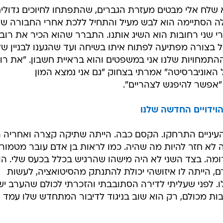
שלח אלי מבטים מעזרת הגברים, שהתפתחו לחיוכים גדולים
לה הסתיימה הוא לבש מעיל והתחיל ללכת אחרי החבורה של
י שני רחובות הוא השיג אותנו. התברר שהוא הכיר את רוב
 בצורה מפתיעה לפתוח איתו בשיחה ועד שהגענו לבניין שלי
תמחויות שלנו אני במשפטים והוא בראיית חשבון. "את רו
 האוניברסיטה" אמרתי בצחוק "גם אני נמצא המון
: "אפשר להיפגש לצהריים".
הוידויים החדשה שלנו
עיניים התרחקו. הקסם כבה. הייתה שתיקה קצרה ואחריה ה
זה לא חזר להיות מה שהיה. כמו לראות בן אדם עובר מטמור
ומה. בצד השני לא היה מישהו שהרגיש בכלל בכעס שלי. הו
 הייתה לו איזושהי יכולת להתנתק מהסיטואציה, לעשות
ח לו. לפני שעליתי לדירה הסתובבתי והזכרתי לכולם שהערב יש
הבות מכולם, רק הוא שוב בניגוד לדיבור המתחדש שלו עמד