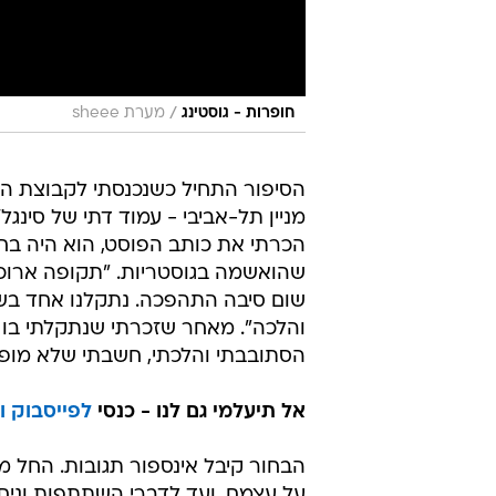
/
חופרות - גוסטינג
מערת sheee
הסיפור התחיל כשנכנסתי לקבוצת הפ
מניין תל-אביבי - עמוד דתי של סינגל
הכרתי את כותב הפוסט, הוא היה בחב
שהואשמה בגוסטריות. "תקופה ארוכה 
שום סיבה התהפכה. נתקלנו אחד בשנ
והלכה". מאחר שזכרתי שנתקלתי בו לא
הסתובבתי והלכתי, חשבתי שלא מופרך
אל תיעלמי גם לנו - כנסי
לפייסבוק
ו
הבחור קיבל אינספור תגובות. החל 
על עצמם, ועד לדברי השתתפות וניחו