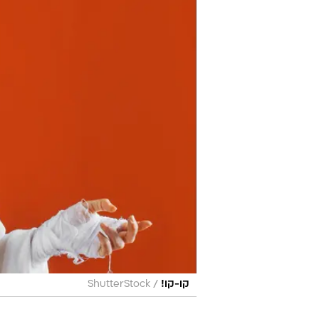
/
קו-קו!
ShutterStock