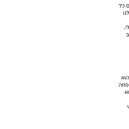
 כל
נו
,
ב
וא
פוזה
א