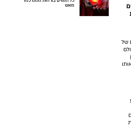
כל הנשים בורחות ממנו כמו
ם
מאש
 של
לם
ותו
ם
יומולדת