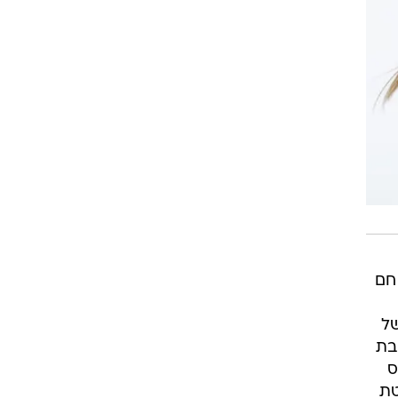
חם
של
בת
ס
טת