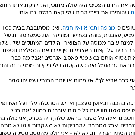
 את החום הפסיכי הזה עולה מתוכי, ואני יורקת אותו החוצ
ם
שהותירו את דיירי הבית שלי קצת בהלם. גם אותי.
שופים כי
מגיפה ותמ"א ואין חניה
. ואני מסתובבת בבית כמו
מזיע, עצבנית, בוהה בפריזר ומורידה את טמפרטורות של
למנח עובר מכוסה על הצוואר. והילדים המתוקים שלי, שלא
בב בבית על קצות האצבעות פן יעירו את המפלצת נוטפת
א תשטוף אותם במשפטי פאסיב אגרסיב "אבל מה כבר
ר את גב הגמל היה כשהקטנה שלי ביקשה ממני בננה והגד
י כבר אביא לך". אז פחות או יותר הבנתי שמשהו מוזר
ר.
כה בהבנה ובאופן מעצבן ואדיש הסתכלה עליי ועל הפרופיל
שפט ממנו חוששת כל כוסית אורבנית כמוני: "את בגיל
ושבים, איזה גיל מעבר בראש שלה, חיה בסרט, אני כולה בת
יליון דברים. אבל מסתבר שהבדיקות לא משקרות ושזו לא סתם
חות הסתיו הקרירות. לא לא - אני חלק מהסטטיסטיקה שפו