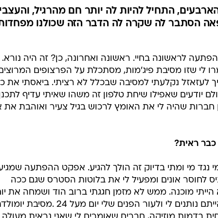
ארבעים, התחיל להיות לה יותר חם מהרגיל, והעצבי
אה הסתבר לה שקרה לה הדבר הזה שכולנו מפחדות
סיבת הפתעה לראשונה בחיי. ראשונה ואחרונה, כן? זה היה נורא.
רו לי שזו מסיבת פיג'מות, מסתכלת על הפרצופים המרוצים
ך לעזאזל נקלעתי למסיבה שבכלל לא רציתי. ביאסתי את כו
ם יודעים שאפילו שיחת טלפון זה משהו שאיתי עדיף לתכנן
ן חברות שהיה לי את האומץ לרכוש בגיל צעיר ואוהבת את א
כבר ראית?
נגד מי ומתי בדיוק זה הולך להגיע. אפקט ההפתעה שמגיע
יס לחוסר אונים ומפעיל לי את בלוטות הסטרס שגם ככה
א הייתי מוכנה. ממש לא מזמן חגגתי ברוב הוד ושמחה את יו
הולדתי ה -40. הלם, אני יודעת, לא הייתם נותנים לי ולעור הפנים שלי יום מעל 24 .מסיבת 
ית בדמות מוזיקה, חברים שאומרים לי שאני נראית מעולה