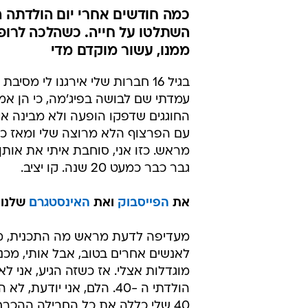
כמה חודשים אחרי יום הולדתה ה
השתלטו על חייה. כשהלכה לרופ
ממנו, עשור מוקדם מדי
בגיל 16 חברות שלי אירגנו לי מ
עמדתי שם לבושה בפיג'מה, כי הן אמ
החוגגים שדפקו הופעה ולא מבינה אי
עם הפרצוף הלא מרוצה שלי ומאז כול
מראש. כזו אני, סוחבת איתי את אות
גבר כבר כמעט 20 שנה. קו יציב.
את
הפייסבוק
ואת
האינסטגרם
שלנו 
מעדיפה לדעת מראש מה התכנית, מי 
לאנשים אחרים בטוב, אבל אותי, מכנ
מוגדלות אצלי. אז כשזה הגיע, אני ל
40 שלי כללה את כל החבילה ההכרח