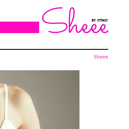
Sheee