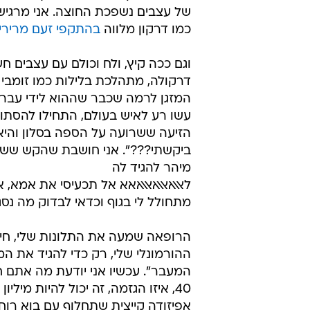
של עצבים נשפכת החוצה. אני מרגישה
כמו דרקון מלווה
בהתקפי זעם מרירי
וגם ככה קיץ, ולח וכולם עם עצבים ח
דרקולה, מתהלכת בלילות כמו זומבי 
המזגן לרמה שכבר שההוא לידי עבר 
עשו רע לאיש בעולם, התחילו להסתו
הזיעה ששרועה על הספה בסלון והי
ביקשתי???". אני חושבת שהקש ששב
מיהר להגיד לה
לאאאאאאאאאאא אל תכעיסי את אמא, אנ
מתחולל לי בגוף וכדאי לבדוק מה נסג
הרופאה שמעה את התלונות שלי, חיי
ההורמונלי שלי, רק כדי להגיד את המ
המעבר". עכשיו אני יודעת מה אתם ח
40, איזו הגזמה, זה יכול להיות מ
אפיזודה קייצית שתחלוף עם בוא רו