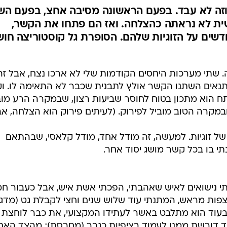
וזה לא עבד. בפעם הראשונה מסיבה אחצ, בפעם הש
ית לא נראתה כהצלחה. ואז הם פתחו את הקשר,
 חדשים על הזוגיות שלהם. הסופרת גל קוסטוריצה חו
זה. שתי מערכות היחסים הקודמות שלי לא ארכו נצח, אבל זה
תנאים השתנו הקשר אולץ לתבנית שכבר לא התאימה לו. ו
הוא מתכון בטוח לחוסר שביעות רצון, שבמקרה הרע מוב
במקרה הטוב מוביל לפירוק. (לעיתים פירוק הוא הצלחה, א
של זוגיות. למעשה, זה מודל אחד, מודל קלאסי, שבהתאם
תי בו בכל קשר מושג יסוד אחר.
ת. הצעתי נישואים לאיש שאהבתי, הפכתי אשת איש, אבל כעבור ח
צפות מראש, המתנתי עוד שלוש שנים וחצי לקבלת גט (מדגי
 בעוד הוא מתלבט באשר לעתידו המקצועי, את כבר לוחצת
ד דורשת ממנו לעמוד בציפיות כגבר (מסרסת); מהצד האח