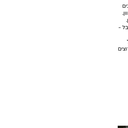
ים
ן.
ל -
וצים