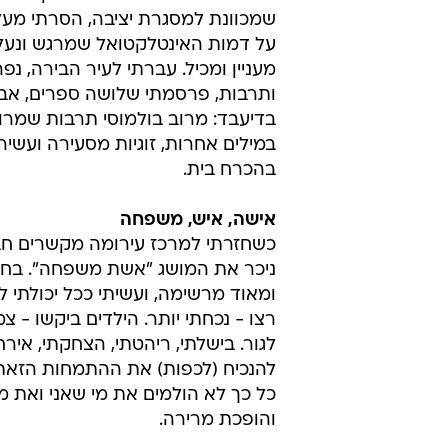
שמכוונת למסגרת יציבה, הסרתי מעלי
על דמות האינטלקטואל שמרגש ונעלם
מעניין ומכיל. עברתי לעיר הבירה, נ
ותרבות, פרסמתי שלושה ספרים, אב
בדיעבד: מרוב בולמוסי תרבות שמרו
במילים אחרות, זוגיות מסעירה ועשי
בהכרח בית.
אישה, איש, משפחה
כשחזרתי למרכז עירומה מקשרים חבר
ניכר את המושג "אשת משפחה". בחר
ומאוד מרשימה, ועשיתי ככל יכולתי 
רצו - נכחתי יותר. הילדים ביקשו - 
לגור. בישלתי, ריהטתי, הצחקתי, איר
להנכיח (לכפות) את ההתמחות הזאת.
כל כך לא הולמים את מי שאני ואת 
והופכת מרירה.