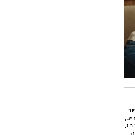
וד
ים,
יג,
ה