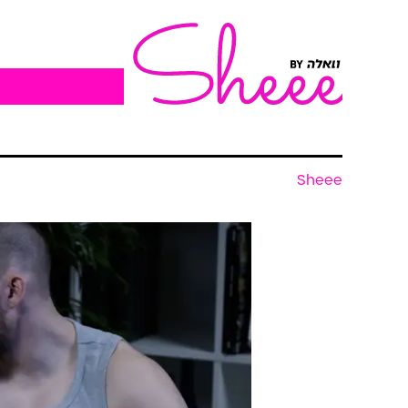
Sheee