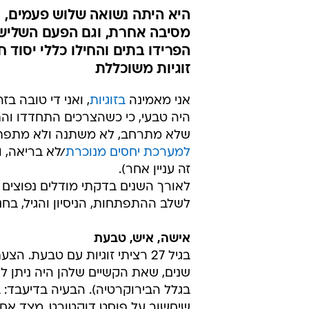
היא היתה נשואה שלוש פעמים, 
מסיבה אחרת, וגם הפעם השליש
הפרידו בתים והחילו כללי יסוד
זוגיות משוכללת
אני מאמינה
בזוגיות
, ואני די טובה ב
היה טבעי, כי כשהצרכים התחדדו וה
שלא מתרחב, לא משתנה ולא מתפתח 
למערכת יחסים מנוכרת
/לא בריאה, ו
זה עניין אחר).
לאורך השנים בדקתי מודלים נפוצים 
לשלב ההתפתחות, הניסיון והגיל, בחנ
אישה, איש, טבעת
בגיל 27 רציתי זוגיות עם טבע
שנים, שאת הקשיים שלהן היה ניתן ל
בגלל הבירוקרטיה). הבעיה בדיעבד:
שיחשוב על פוסט דוקטורט. מצד אח