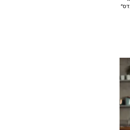
 (ע"ע "אשת מהנדס"