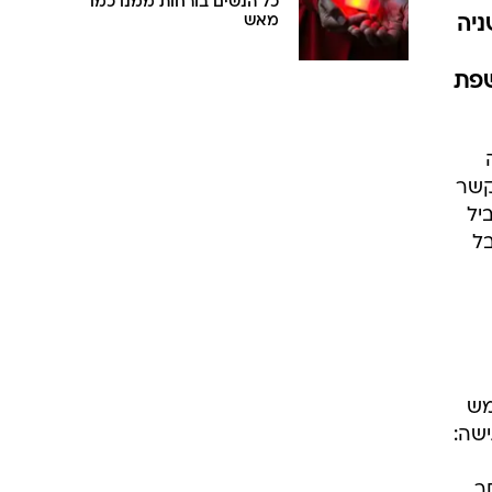
כל הנשים בורחות ממנו כמו
ניה
מאש
שפת
קשר
יל
בל
מש
שה:
ר