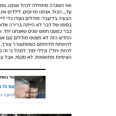
ואז השגרה מתחילה לנהל אותנו. ומא
על... הכול. אנחנו מרוטים, לילדים אי
הבעיה בדיעבד: מודלים נועדו כדי לי
בסופו של דבר לא הייתה ברירה אלא
כבר כמעט חמש שנים שאנחנו יחד. ול
החדש הזה לא מצטט מודלים (גם אם יש 
להיפתח ולהיחתם כשמתעורר צורך, אב
להיות יחד") וכללי יסוד. למה? כי זה
הציפיות מתואמות. לא סקסי, אבל עו
עוד בוואל
עם כל ה
לכתבה ה