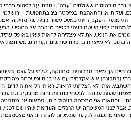
 גברים רהוטים ששולחים "ערה", ויתרתי על לפטופ בבתי ק
, ועל ת"א, והתאהבתי במיסטר ביג בתחפושת - ירושלמי
פרדתי מנעלי העקב, חייתי כמעט עשור בבית של מוזיקה, אמנ
ל מתחת לפני השטח בניתי בכפית מנהרה אל החופש. הבעי
ממים את הנפש, את לא מצליחה לראות שאין באופק עתיד. 
רה בתוכן לא מייצרת בהכרח שורשים, וקורת גג משותפת אינ
תיים אך מאוד תרבותית ומחוזקת, נטלתי על עצמי באיחור
תי (בתבונה) איש אקדמיה עם שני בנים ומשפחה מהודקת
להשתבץ. אותו לא הצלחתי לראות. ראיתי רק את הילדים. הי
צמצמתי שעות עבודה. לבשתי בחדווה זהות מחבקת, וגם עברת
חתי... ופתאום אני מתמחה בניהול בית, ופתאום אני מחליטה
 אבל לבני המשפחה יש הרגלים והעדפות שהיו שם לפניי, ו
מה שאני מתכננת לנו, עד שבמקום להתרחב אני מצטמצמת