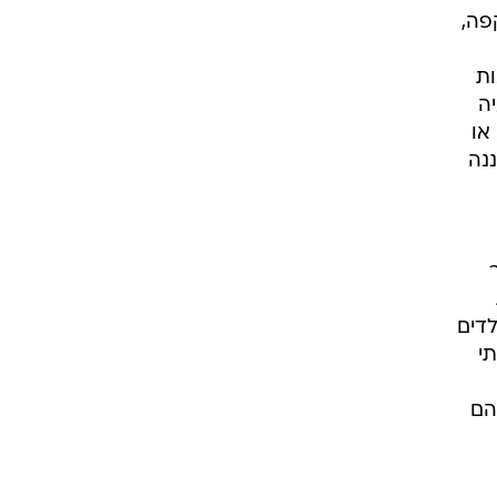
פה,
ות
ה
או
נה
לדים
י
הם