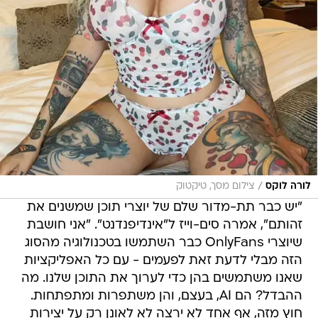
/
לורה לוקס
צילום מסך, טיקטוק
"יש כבר תת-מדור שלם של יוצרי תוכן שמשנים את
זהותם", אמרה סים-וייז ל"אינדיפנדנט". "אני חושבת
שיוצרי OnlyFans כבר השתמשו בטכנולוגיה מהסוג
הזה מבלי לדעת זאת לפעמים - עם כל האפליקציות
שאנו משתמשים בהן כדי לערוך את התוכן שלנו. מה
ההבדל? הם AI, בעצם, והן משתפרות ומתפתחות.
חוץ מזה, אף אחד לא ירצה לא לאונן רק על יצירות