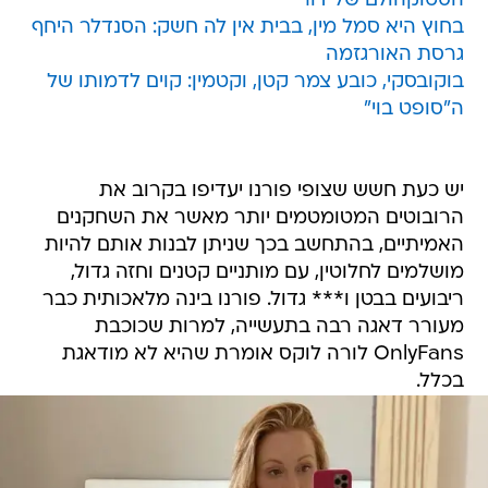
הסטוקהולם של דור
בחוץ היא סמל מין, בבית אין לה חשק: הסנדלר היחף
גרסת האורגזמה
בוקובסקי, כובע צמר קטן, וקטמין: קוים לדמותו של
ה"סופט בוי"
יש כעת חשש שצופי פורנו יעדיפו בקרוב את
הרובוטים המטומטמים יותר מאשר את השחקנים
האמיתיים, בהתחשב בכך שניתן לבנות אותם להיות
מושלמים לחלוטין, עם מותניים קטנים וחזה גדול,
ריבועים בבטן ו*** גדול. פורנו בינה מלאכותית כבר
מעורר דאגה רבה בתעשייה, למרות שכוכבת
OnlyFans לורה לוקס אומרת שהיא לא מודאגת
בכלל.