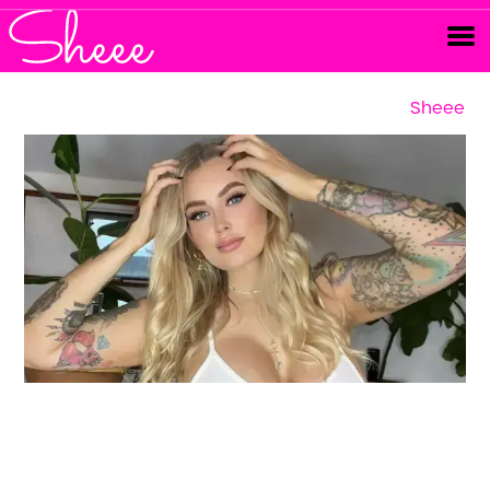
Sheee