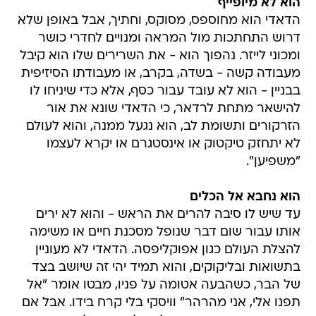
הוא לא מיופייף
הדאדי הוא מחוספס, מסוקס, וחתיך, אבל באופן שלא
דרוש התחתכות מול המראה ומנויים לחדרי כושר
ומכוני לייזר. נהפוך הוא - את השרירים שלו הוא קיבל
מעבודה קשה - בשדה, בקרב, או מעבודתו הסיזיפית
בבניין - הוא לא עובד עבור כסף, אלא כדי שיניחו לו
להישאר מתחת לרדאר, כי הדאדי שונא את אור
הזרקורים ותשומת לב, הוא נגעל ממנה, והוא לעולם
לא יתחזק טיקטוק או אינסטגרם או יקרא לעצמו
"משפיען".
הוא נחבא אל הכלים
עד שיש לו סיבה להרים את הראש - והוא לא ירים
אותו עבור שום דבר שנופל מסכנת חיים או משימה
להצלת העולם כגון אפוקליפסה. הדאדי לא מעוניין
בתשואות ובליקוקים, והוא תמיד יהי זה שיושב בצד
של הבר, כשהבעה אטומה על פניו, מבטו אומר "אל
תפנו אלי, אני מהרהר" וויסקי בלי קרח בידו. אבל אם