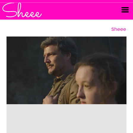
Sheee