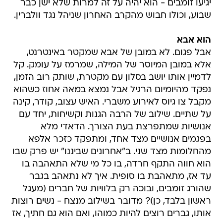
יגיעו זומבים - הוא יהיה על זה למרות שלא ישן כבר
שבוע, וכולו חבוש מהקרב האחרון שניהל נגד וולברין.
הוא אבא
אבל פגום. לא במובן של אבא שמקטר באינטרנט,
אלא במובן המיוסר של המילה, שמרמז על עומק. קל
לדמיין אותו יושב בסלון עם מקטרת, שותק רוב הזמן,
נפקד מהיומיום הרגיל אבל נמצא במאה אחוז כשהוא
מקבל צו גיוס לאירוע משברי. האיש עצוב, קודר, קינה
על שתיים. שילוב של הרבה הגנות וקשיחות, יחד עם
אנושיות שמתפרצת בעת הצורך. הדאדי מלא
בפגמים אנושיים מצד אחד, ומתפקד כזכר אלפא
מהחלומות מצד שני. ב"אחרונים שביננו" יש פרק שבו
הוא חווה התקף חרדה, בו כל מי שלא התאהבה בו
עד אז, מתאהבת בו סופית. איך לא נתאהב בגבר
שהורג זומבים, ובוכה רק בלוויות של חברים (מעגל
ראשון בלבד, כן)? מדובר בשילוב מנצח - נשים רוצות
אותו, גברים רוצים להיות כמוהו, ואם הוא גם חתיך, אז