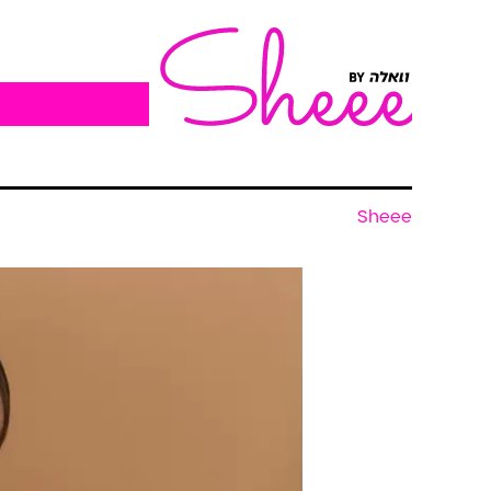
Sheee