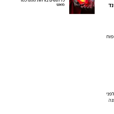
כל הנשים בורחות ממנו כמו
נד
מאש
פוח
פני
נה