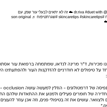
#duet
with @Fanny | ASMR & skincare ☁️ זה לא יתאים לבעלי עור שמן, עם
#skincaretips
#skincaretips
#שגרתטיפוח
♬ son original
נו מכירות, ד"ר מרינה לנדאו, שמתמחה ברפואת עור אסתט
 עם דגש מיוחד על טיפולים לא חודרניים להזדקנות העור ולהפתעתינו הי
"מדובר בטרנד שמאוד תואם את התפיסה של דרמטולוגים - הוזלין למעשה עושה occlusion -
חדירה של חומרים פעילים ולמנוע את ההתאדות שלהם החו
ולצוואר. עושים את זה בטיפולי פנים, וזה אכן עוזר להעצים
ם."