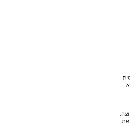
ית
א
צה.
 את