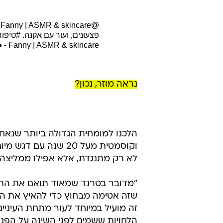
@dr.riva
פצעונים, ועור עם אקנה.
#טיפוח
- Fanny | ASMR & skincare ☁️
נראה מוזר, נכון?
הלכנו למומחית הגדולה ביותר שנאח
וקוסמטית מעל 20 שנה
לא רק מתנגדת, אלא אפילו ממליצה:
שזה אטימה מבחוץ כדי להאיץ את ה
זה מועיל במיוחד לעור מתחת העיניים 
הלחויות ששמים לפני השינה על הפני